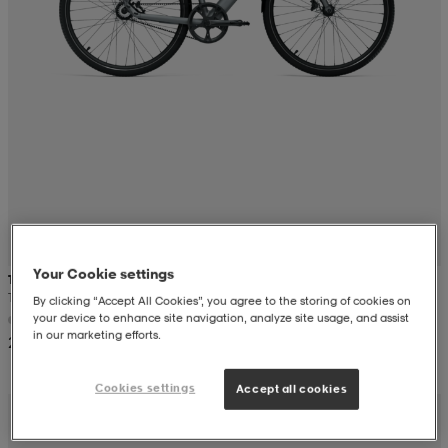
 ja otsapannat
kengät
rrastot
kengät
rit
alit
eet & lapaset
skengät
ihaiset
skengät
tarvikkeet
saappaat
saappaat
eet & lapaset
kengät
rrastot
alit
aatteet
alit
er
Your Cookie settings
TENWAYS
Tenways Cgo600 Pro
By clicking “Accept All Cookies”, you agree to the storing of cookies on
your device to enhance site navigation, analyze site usage, and assist
in our marketing efforts.
2 143,90
kengät
aatteet
kengät
rrastot
Cookies settings
Accept all cookies
aatteet
ykengät
olasit
ykengät