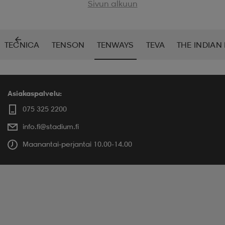
Sivun alkuun
TECNICA
TENSON
TENWAYS
TEVA
THE INDIAN
Asiakaspalvelu:
075 325 2200
info.fi@stadium.fi
Maanantai-perjantai 10.00-14.00