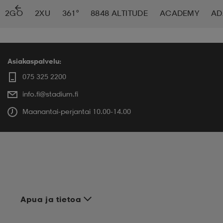
2GO
2XU
361°
8848 ALTITUDE
ACADEMY
AD
 ja otsapannat
kengät
rrastot
kengät
rit
alit
eet & lapaset
skengät
ihaiset
skengät
tarvikkeet
Asiakaspalvelu:
075 325 2200
info.fi@stadium.fi
saappaat
saappaat
eet & lapaset
kengät
Maanantai-perjantai 10.00-14.00
rrastot
alit
aatteet
alit
er
kengät
aatteet
kengät
rrastot
Apua ja tietoa
aatteet
ykengät
olasit
ykengät