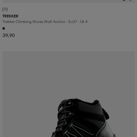
(1)
TREKKER
Trekker Climbing Shoes Wall Anchor - Eu37 - Uk 4
39,90