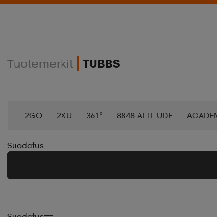
Tuotemerkit
TUBBS
2GO
2XU
361°
8848 ALTITUDE
ACADE
AEROBIE
AETREX
AIK
AIM´N
AIRTRAC
Suodatus
ANNIEL
APPERTIFF
ARENA
ARIAT
ARM
BAGBOY
BALA
BALTIC
BANDITO
BAT
Suodatus