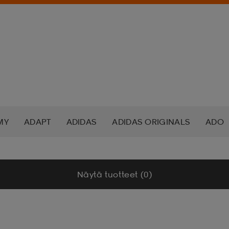
MY
ADAPT
ADIDAS
ADIDAS ORIGINALS
ADO
K NORDIC
ALOKSAK
ALPINA
ALTEC LANSING
Näytä tuotteet (0)
ADA
ASICS
ATHLECIA
ATOMIC
AXA
AXGL
ALEON
BAUER
BCA
BENLEE
BETTER BODIES