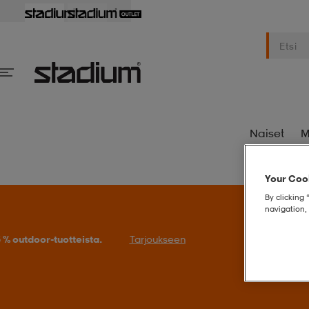
Naiset
M
Your Cook
By clicking 
navigation, 
S