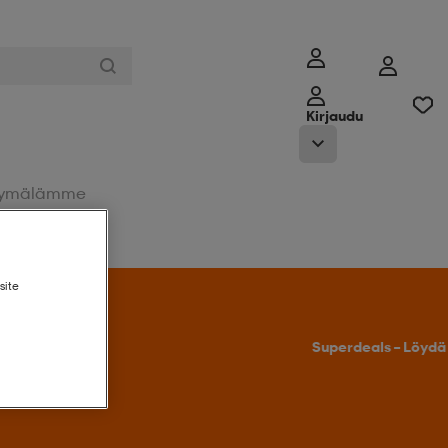
Kirjaudu
ymälämme
site
Tarjoukseen