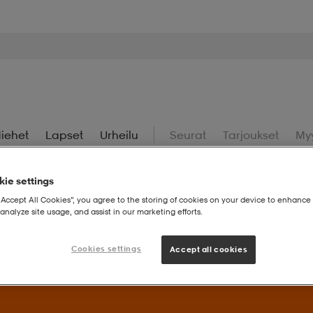
iehet
Lapset
Urheilu
Seurat
Tarjoukset
My
ie settings
“Accept All Cookies”, you agree to the storing of cookies on your device to enhance 
analyze site usage, and assist in our marketing efforts.
uperdeals – Löydä valikoidut suosikit huippuedulliseen hintaan.
Cookies settings
Accept all cookies