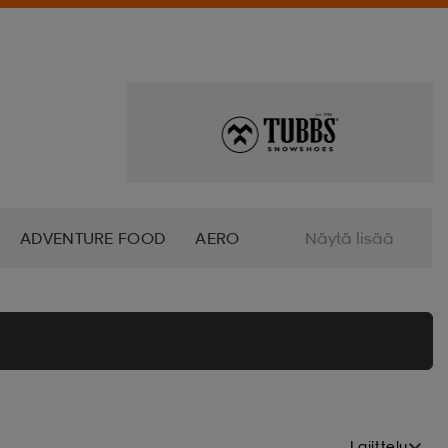
ADVENTURE FOOD
AERO
Näytä lisää
ALTRA
AMERICAN SOCKS
O
AZURO
B2X
BABOLAT
BETTINARDI
BEX
Lajittelu