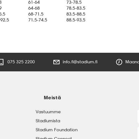
3
61-64
73-78.5
9
64-68
78.5-83.5
5.5
68-71.5
83.5-88.5
-92.5
71.5-74.5
88.5-93.5
075 325 2200
info.fi@stadium.fi
Maanan
Meistä
Vastuumme
Stadiumista
Stadium Foundation
Stadium Connect