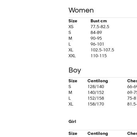
Women
Size
Bust cm
XS
77.5-82.5
S
84-89
M
90-95
L
96-101
XL
102.5-107.5
XXL
110-115
Boy
Size
Centilong
Che
S
128/140
66-6
M
140/152
69-7
L
152/158
75-8
XL
158/170
81.5
Girl
Size
Centilong
Che