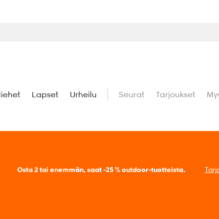
iehet
Lapset
Urheilu
Seurat
Tarjoukset
My
uperdeals – Löydä valikoidut suosikit huippuedulliseen hintaan.