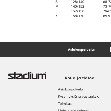
S
128/140
68-7
M
140/152
73-7
L
152/158
79-8
XL
158/170
85.5
Asiakaspalvelu:
Apua ja tietoa
Asiakaspalvelu
Kysymyksiä ja vastauksia
Toimitus
Maksuvaihtoehdot