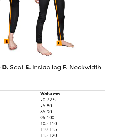
p
D.
Seat
E.
Inside leg
F.
Neckwidth
Waist cm
70-72.5
75-80
85-90
95-100
105-110
110-115
115-120