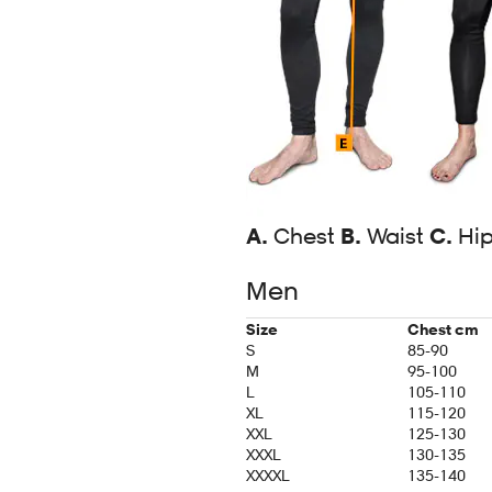
A.
Chest
B.
Waist
C.
Hi
Men
Size
Chest cm
S
85-90
M
95-100
L
105-110
XL
115-120
XXL
125-130
XXXL
130-135
XXXXL
135-140