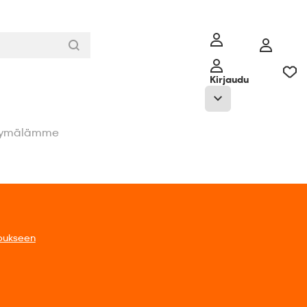
Kirjaudu
ymälämme
Tarjoukseen