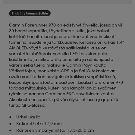
aatteet
tarvikkeet
set
tarvikkeet
aatteet
Ei sisälly kampanjoihin
Garmin Forerunner 970 on edistynyt älykello, jossa on yli
30 harjoitusprofiilia, täydellinen sinulle, joka haluat
olasit
asut
set
kehittää harjoitteluasi ja asetat korkeat vaatimukset
toiminnallisuudelle ja tarkkuudelle. Kellossa on kirkas 1,4"
AMOLED-näyttö kestävästä safiirilasista ja se on
varustettu sisäänrakennetulla LED-taskulampulla,
set
it
a
kaiuttimella ja mikrofonilla puheluita ja ääniohjausta
varten sekä tuella maksuille Garmin Payn kautta.
Värikarttojen, monikaista-GPS:n ja SatIQ-teknologian
avulla saat tarkan navigoinnin kaikissa ympäristöissä,
asut
huolto
asut
kaupunkiympäristöstä maastoon. Lisäksi Forerunner 970
tarjoaa mittauksia, kuten ihon lämpötilan ja sydämen
rytmin seurannan Garminen EKG-sovelluksen kautta.
Akunkesto on jopa 15 päivää älykellotilassa ja jopa 26
it
it
tuntia GPS-tilassa.
Urheilukello
Koko: 47x47x12,9 mm
huolto
huolto
Ranteen ympärysmitta: 13,5–20,5 cm