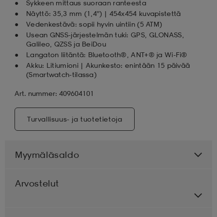
Sykkeen mittaus suoraan ranteesta
Näyttö: 35,3 mm (1,4") | 454x454 kuvapistettä
Vedenkestävä: sopii hyvin uintiin (5 ATM)
Usean GNSS-järjestelmän tuki: GPS, GLONASS,
Galileo, QZSS ja BeiDou
Langaton liitäntä: Bluetooth®, ANT+® ja Wi-Fi®
Akku: Litiumioni | Akunkesto: enintään 15 päivää
(Smartwatch-tilassa)
Art. nummer: 409604101
Turvallisuus- ja tuotetietoja
Myymäläsaldo
Arvostelut