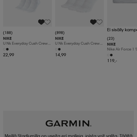
Ei sisälly kamp
(188)
(898)
NIKE
NIKE
(23)
U Nk Everyday Cush Crew
U Nk Everyday Cush Crew
NIKE
6pr-Bd
3pr
Nike Air Force 1 
Shoes
22,99
14,99
119,-
Meillä Stadiumilla on useita eri malleja, joista voit valita. Täältä