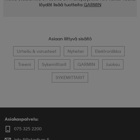
löydät lisää tuotteita
GARMIN
Asiaan liittyvä sisältö
Urheilu & varusteet
Nyheter
Elektroniikka
Treeni
Sykemittarit
GARMIN
Juoksu
SYKEMITTARIT
Asiakaspalvelu:
075 325 2200
info.fi@stadium.fi