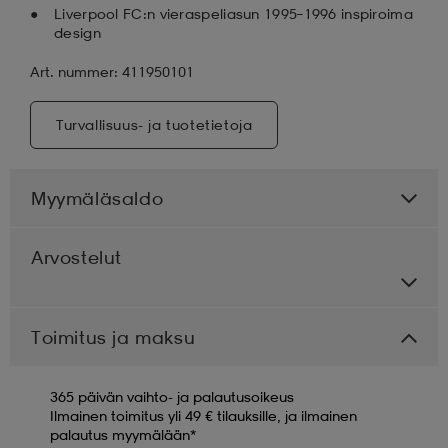
Liverpool FC:n vieraspeliasun 1995–1996 inspiroima
design
Art. nummer: 411950101
Turvallisuus- ja tuotetietoja
Myymäläsaldo
Arvostelut
Toimitus ja maksu
365 päivän vaihto- ja palautusoikeus
Ilmainen toimitus yli 49 € tilauksille, ja ilmainen
palautus myymälään*