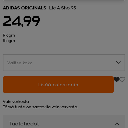
ADIDAS ORIGINALS
Lfc A Sho 95
 ja otsapannat
kengät
rrastot
kengät
rit
alit
24,99
eet & lapaset
skengät
ihaiset
skengät
tarvikkeet
Ricgrn
Ricgrn
saappaat
saappaat
eet & lapaset
kengät
Valitse koko
Valitse koko
rrastot
alit
aatteet
alit
er
Lisää ostoskoriin
kengät
aatteet
kengät
rrastot
Vain verkosta
Tämä tuote on saatavilla vain verkosta.
aatteet
ykengät
olasit
ykengät
Tuotetiedot