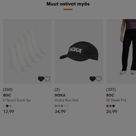
Muut ostivat myös
(260)
(2)
(327)
SOC
HOKA
SOC
U Sport Sock 5p
Hoka Run Hat
W Sleek Pnt
+2
12,99
34,99
26,99