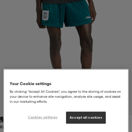
liivit
ikengät
t & pikeepaidat
ikengät
t
saappaat
ingkengät
t
ingkengät
at ja topit
elikengät
dat
engät
engät
t & pikeepaidat
allokengät
t & pikeepaidat
ilykengät
 ja otsapannat
ilykengät
-/Tennis-kengät
Your Cookie settings
By clicking “Accept All Cookies”, you agree to the storing of cookies on
your device to enhance site navigation, analyze site usage, and assist
t & mekot
andy-/Käsipallo-kengät
eet & lapaset
andy-/Käsipallo-kengät
t & mekot
ikengät
in our marketing efforts.
1
/
6
Cookies settings
Accept all cookies
Ricgrn
allokengät
allokengät
engät
Ricgrn