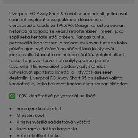
Liverpool FC Away Short 95 ovat seurashortsit, jotka ovat
aatteet
tarvikkeet
set
tarvikkeet
aatteet
saaneet inspiraationsa joukkueen klassisesta
vierasasusta kaudelta 1995/96. Design korostaa seuran
historiaa ja tarjoaa selkeästi retrohenkisen ilmeen, joka
olasit
asut
set
sopii sekä kentälle että arkeen. Kangas tuntuu
pehmeältä ihoa vasten ja tarjoaa mukavan tunteen koko
päivän ajan. Vyötärössä on säädettävä kiristysnyöri,
jonka avulla istuvuutta on helppo säätää. Vetoketjulliset
set
it
a
taskut tarjoavat turvallisen säilytyspaikan pienille
tavaroille. Hienovaraiset adidas-yksityiskohdat
vahvistavat sporttista ilmettä ja liittyvät klassiseen
designiin. Liverpool FC Away Short 95 on selkeä valinta
asut
huolto
asut
kannattajille, jotka haluavat kantaa osan seuran historiaa.
100% kierrätettyä polyesteriä
Lue lisää
it
it
Seurajoukkueshortsit
Miesten koot
Kiristysnyörillä säädettävä vyötärö
Jacquardkudottua kangasta
huolto
huolto
Vetoketjulliset taskut