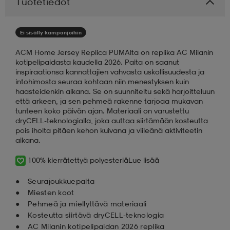
Tuotetiedot
aatteet
tarvikkeet
set
tarvikkeet
aatteet
Ei sisälly kampanjoihin
ACM Home Jersey Replica PUMAlta on replika AC Milanin
olasit
asut
set
kotipelipaidasta kaudella 2026. Paita on saanut
inspiraationsa kannattajien vahvasta uskollisuudesta ja
intohimosta seuraa kohtaan niin menestyksen kuin
haasteidenkin aikana. Se on suunniteltu sekä harjoitteluun
set
it
a
että arkeen, ja sen pehmeä rakenne tarjoaa mukavan
tunteen koko päivän ajan. Materiaali on varustettu
dryCELL-teknologialla, joka auttaa siirtämään kosteutta
pois iholta pitäen kehon kuivana ja viileänä aktiviteetin
asut
huolto
asut
aikana.
100% kierrätettyä polyesteriä
Lue lisää
it
it
Seurajoukkuepaita
Miesten koot
Pehmeä ja miellyttävä materiaali
huolto
huolto
Kosteutta siirtävä dryCELL-teknologia
AC Milanin kotipelipaidan 2026 replika