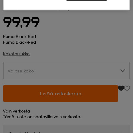
PUMA
Acm Home Jersey Replica
 ja otsapannat
kengät
rrastot
kengät
rit
alit
99,99
eet & lapaset
skengät
ihaiset
skengät
tarvikkeet
Puma Black-Red
Puma Black-Red
Kokotaulukko
saappaat
saappaat
eet & lapaset
kengät
Valitse koko
Valitse koko
rrastot
alit
aatteet
alit
er
Lisää ostoskoriin
kengät
aatteet
kengät
rrastot
Vain verkosta
Tämä tuote on saatavilla vain verkosta.
aatteet
ykengät
olasit
ykengät