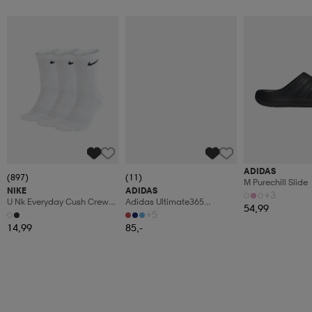
ADIDAS
(897)
(11)
M Purechill Slide
NIKE
ADIDAS
+3
U Nk Everyday Cush Crew
Adidas Ultimate365
54,99
3pr
Tapered Golfbyxor
+5
14,99
85,-