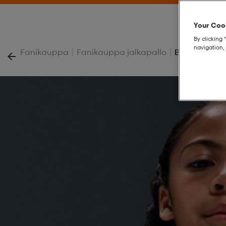
Your Cook
By clicking 
navigation, 
|
|
Fanikauppa
Fanikauppa jalkapallo
Big Kids' Ko