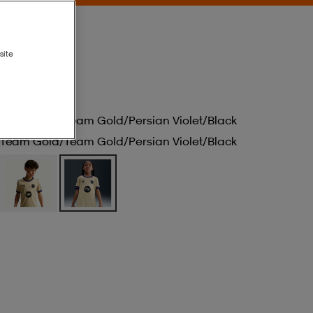
site
dium Away
Team Gold/team Gold/persian Violet/black
Team Gold/team Gold/persian Violet/black