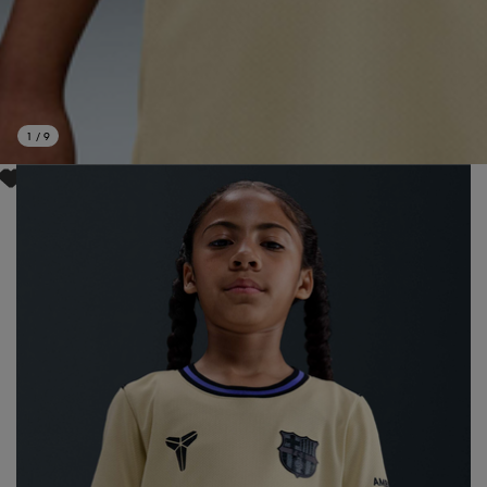
1
/
9