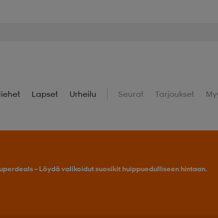
iehet
Lapset
Urheilu
Seurat
Tarjoukset
My
uperdeals – Löydä valikoidut suosikit huippuedulliseen hintaan.