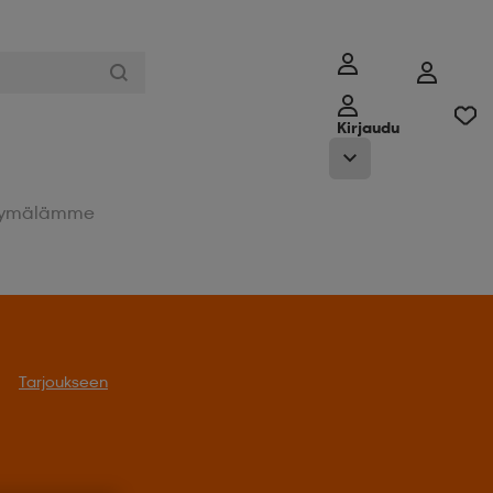
Kirjaudu
ymälämme
Tarjoukseen