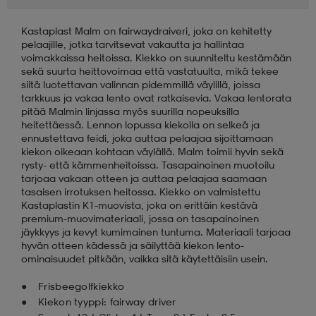
Kastaplast Malm on fairwaydraiveri, joka on kehitetty
aatteet
tarvikkeet
set
tarvikkeet
aatteet
pelaajille, jotka tarvitsevat vakautta ja hallintaa
voimakkaissa heitoissa. Kiekko on suunniteltu kestämään
sekä suurta heittovoimaa että vastatuulta, mikä tekee
olasit
asut
set
siitä luotettavan valinnan pidemmillä väylillä, joissa
tarkkuus ja vakaa lento ovat ratkaisevia. Vakaa lentorata
pitää Malmin linjassa myös suurilla nopeuksilla
heitettäessä. Lennon lopussa kiekolla on selkeä ja
set
it
a
ennustettava feidi, joka auttaa pelaajaa sijoittamaan
kiekon oikeaan kohtaan väylällä. Malm toimii hyvin sekä
rysty- että kämmenheitoissa. Tasapainoinen muotoilu
tarjoaa vakaan otteen ja auttaa pelaajaa saamaan
asut
huolto
asut
tasaisen irrotuksen heitossa. Kiekko on valmistettu
Kastaplastin K1-muovista, joka on erittäin kestävä
premium-muovimateriaali, jossa on tasapainoinen
jäykkyys ja kevyt kumimainen tuntuma. Materiaali tarjoaa
it
it
hyvän otteen kädessä ja säilyttää kiekon lento-
ominaisuudet pitkään, vaikka sitä käytettäisiin usein.
Frisbeegolfkiekko
huolto
huolto
Kiekon tyyppi: fairway driver