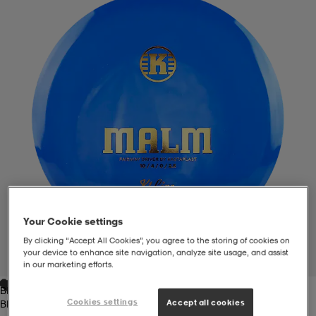
liivit
ikengät
t & pikeepaidat
ikengät
t
saappaat
ingkengät
t
ingkengät
at ja topit
elikengät
dat
engät
engät
t & pikeepaidat
allokengät
t & pikeepaidat
ilykengät
 ja otsapannat
ilykengät
-/Tennis-kengät
Your Cookie settings
t & mekot
andy-/Käsipallo-kengät
eet & lapaset
andy-/Käsipallo-kengät
t & mekot
ikengät
By clicking “Accept All Cookies”, you agree to the storing of cookies on
your device to enhance site navigation, analyze site usage, and assist
1
/
1
in our marketing efforts.
Blue
allokengät
allokengät
engät
Cookies settings
Accept all cookies
Blue