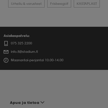
Urheilu & varusteet
Frisbeegolf
KASTAPLAST
Asiakaspalvelu:
075 325 2200
info.fi@stadium.fi
Maanantai-perjantai 10.00-14.00
Apua ja tietoa