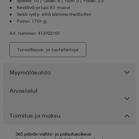
Speed: 10 | Glide: 4 | Turn: 0 | Fade: 2.5
Kestävä ja luja K1-muovi
Sekä rysty- että kämmenheittoihin
Paino: 170+ g
Art. nummer: 412922101
Turvallisuus- ja tuotetietoja
Myymäläsaldo
Arvostelut
Toimitus ja maksu
365 päivän vaihto- ja palautusoikeus