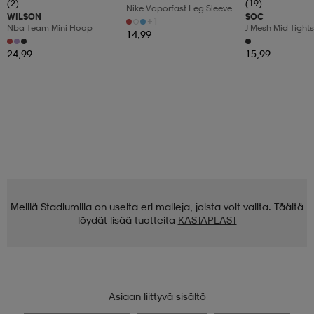
(2)
(19)
Nike Vaporfast Leg Sleeve
WILSON
SOC
+1
Nba Team Mini Hoop
J Mesh Mid Tights
14,99
24,99
15,99
Meillä Stadiumilla on useita eri malleja, joista voit valita. Täältä
löydät lisää tuotteita
KASTAPLAST
Asiaan liittyvä sisältö