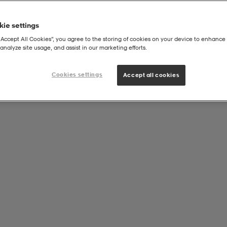
ie settings
“Accept All Cookies”, you agree to the storing of cookies on your device to enhance 
analyze site usage, and assist in our marketing efforts.
Cookies settings
Accept all cookies