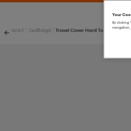
Your Cook
By clicking 
navigation, 
|
|
GOLF
Golfbägit
Travel Cover Hard Top