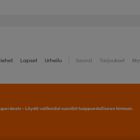
iehet
Lapset
Urheilu
Seurat
Tarjoukset
My
Osta 2 tai enemmän, saat -25 % outdoor-tuotteista.
Tarj