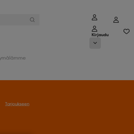
Kirjaudu
ymälämme
oukseen