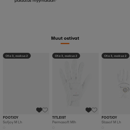
palautus myymälään*
Muut ostivat
Ota 3, maksa 2
Ota 3, maksa 2
Ota 3, maksa 2
FOOTJOY
(14)
(3)
Sofjoy M Lh
TITLEIST
FOOTJOY