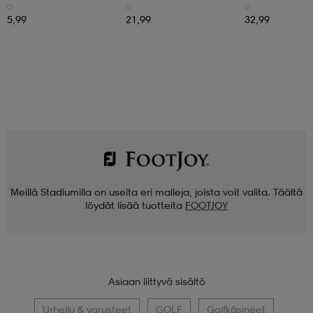
STADIUM
WILSON
SRIXON
Tee Long 100 Pcs
Smartcore Straight
Ad333 12 Dz
Distance Dz
5,99
21,99
32,99
Meillä Stadiumilla on useita eri malleja, joista voit valita. Täältä
löydät lisää tuotteita
FOOTJOY
Asiaan liittyvä sisältö