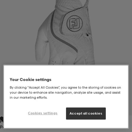
liivit
ikengät
t & pikeepaidat
ikengät
t
saappaat
ingkengät
t
ingkengät
at ja topit
elikengät
dat
engät
engät
t & pikeepaidat
allokengät
t & pikeepaidat
ilykengät
 ja otsapannat
ilykengät
-/Tennis-kengät
Your Cookie settings
By clicking “Accept All Cookies”, you agree to the storing of cookies on
your device to enhance site navigation, analyze site usage, and assist
in our marketing efforts.
t & mekot
andy-/Käsipallo-kengät
eet & lapaset
andy-/Käsipallo-kengät
t & mekot
ikengät
1
/
3
Cookies settings
Accept all cookies
Pearl
allokengät
allokengät
engät
Pearl