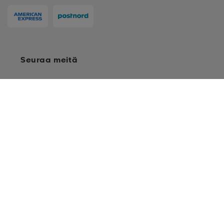
Seuraa meitä
S
M
M-L
Ostoehdot
Jäsenehdot
Tietosuojakäytäntö
Arvostelukäytäntö
L
Cookies
Sitemap
XL
Suomi - EUR