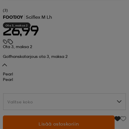
(3)
 ja otsapannat
kengät
rrastot
kengät
rit
alit
FOOTJOY
Sciflex M Lh
Ota 3, maksa 2
26,99
eet & lapaset
skengät
ihaiset
skengät
tarvikkeet
Ota 3, maksa 2
saappaat
saappaat
eet & lapaset
kengät
Golfhanskatarjous ota 3, maksa 2
Pearl
rrastot
alit
aatteet
alit
er
Pearl
kengät
aatteet
kengät
rrastot
Valitse koko
Valitse koko
aatteet
ykengät
olasit
ykengät
Lisää ostoskoriin