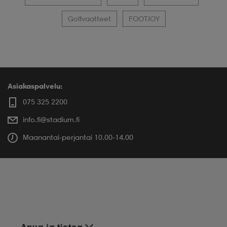
Urheilu & varusteet
GOLF
Golfkäsineet
Golfvaatteet
FOOTJOY
Asiakaspalvelu:
075 325 2200
info.fi@stadium.fi
Maanantai-perjantai 10.00-14.00