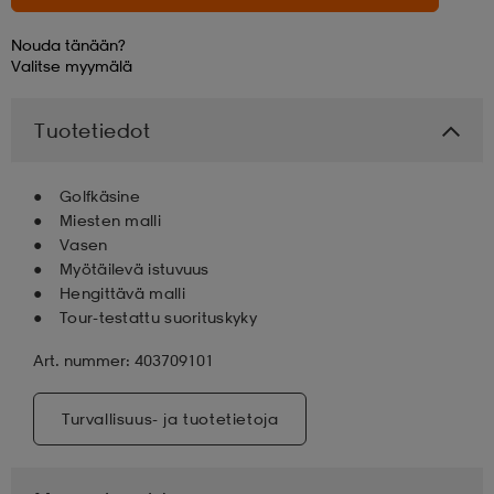
Nouda tänään?
aatteet
tarvikkeet
set
tarvikkeet
aatteet
Valitse
myymälä
Tuotetiedot
olasit
asut
set
Golfkäsine
set
it
a
Miesten malli
Vasen
Myötäilevä istuvuus
Hengittävä malli
asut
huolto
asut
Tour-testattu suorituskyky
Art. nummer: 403709101
it
it
Turvallisuus- ja tuotetietoja
huolto
huolto