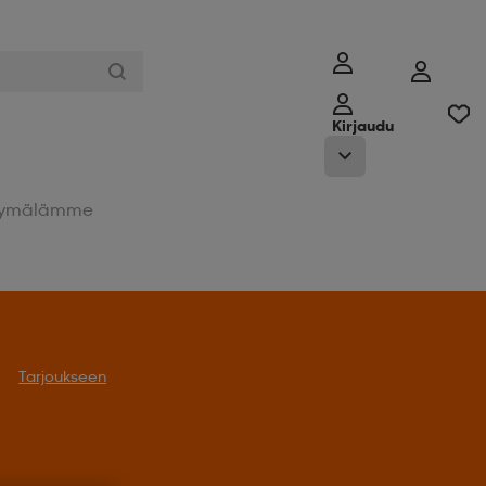
Kirjaudu
ymälämme
Tarjoukseen