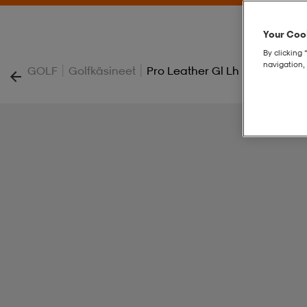
Your Cook
By clicking 
navigation, 
|
|
GOLF
Golfkäsineet
Pro Leather Gl Lh