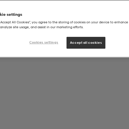
ie settings
“Accept All Cookies”, you agree to the storing of cookies on your device to enhance 
analyze site usage, and assist in our marketing efforts.
Cookies settings
Accept all cookies