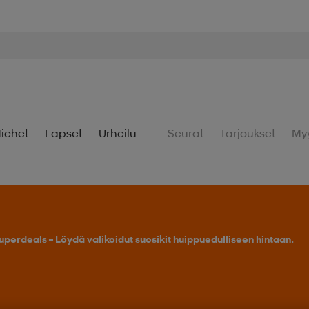
iehet
Lapset
Urheilu
Seurat
Tarjoukset
My
uperdeals – Löydä valikoidut suosikit huippuedulliseen hintaan.