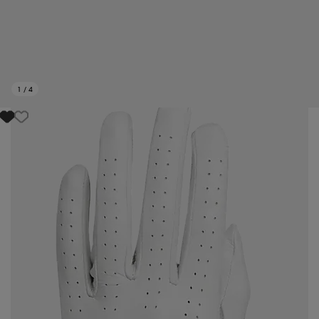
1
/
4