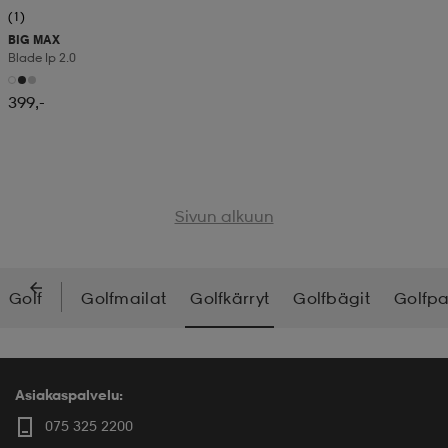
(1)
BIG MAX
Blade Ip 2.0
399,-
Sivun alkuun
Golf
Golfmailat
Golfkärryt
Golfbägit
Golfpa
Asiakaspalvelu:
075 325 2200