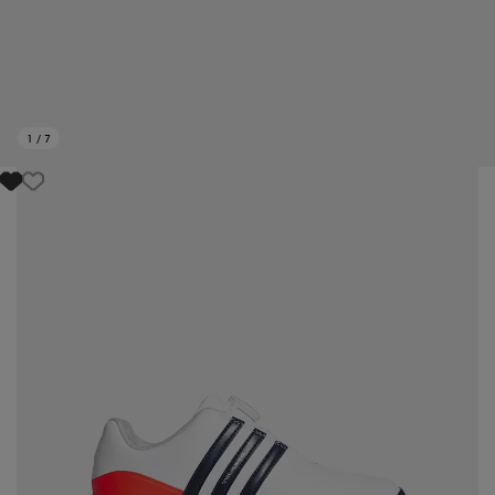
1
/
7