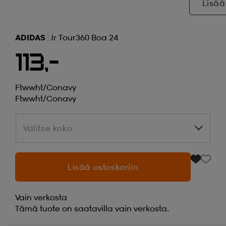
Lisää
ADIDAS
Jr Tour360 Boa 24
113,-
Ftwwht/conavy
Ftwwht/conavy
Valitse koko
Valitse koko
Lisää ostoskoriin
Vain verkosta
Tämä tuote on saatavilla vain verkosta.