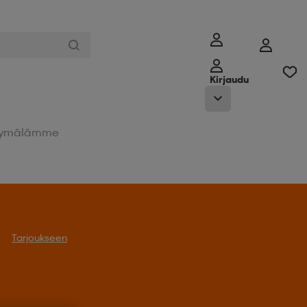
Kirjaudu
ymälämme
Tarjoukseen