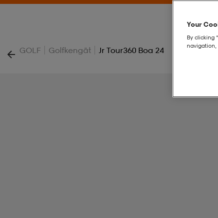
Your Cook
By clicking 
navigation, 
|
|
GOLF
Golfkengät
Jr Tour360 Boa 24