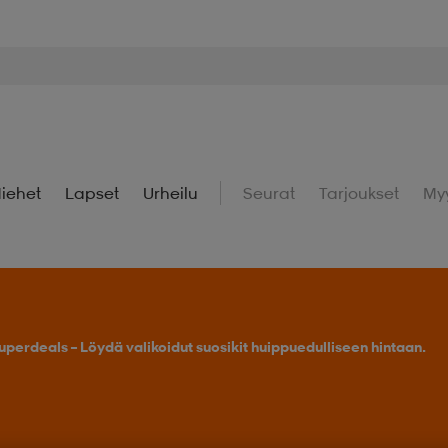
iehet
Lapset
Urheilu
Seurat
Tarjoukset
My
uperdeals – Löydä valikoidut suosikit huippuedulliseen hintaan.