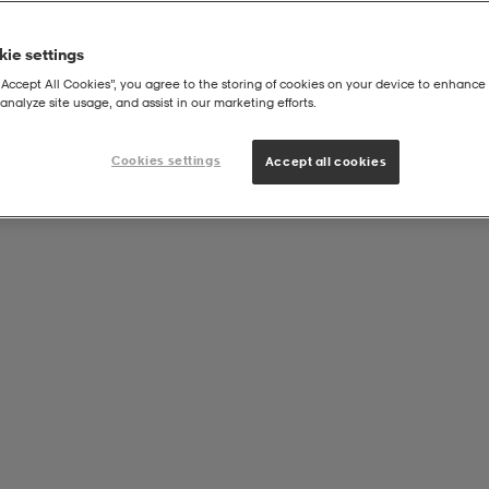
ie settings
“Accept All Cookies”, you agree to the storing of cookies on your device to enhance 
analyze site usage, and assist in our marketing efforts.
Cookies settings
Accept all cookies