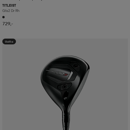
TITLEIST
Gts2 Dr Rh
729,-
Uutta