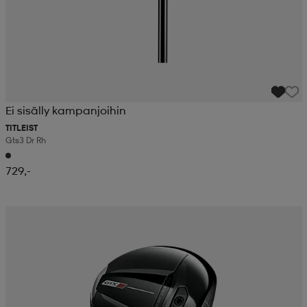
Ei sisälly kampanjoihin
TITLEIST
Gts3 Dr Rh
729,-