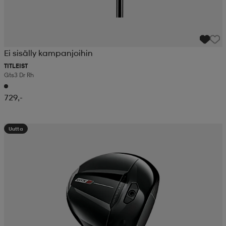
Ei sisälly kampanjoihin
TITLEIST
Gts3 Dr Rh
729,-
Uutta