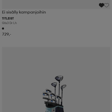
Ei sisälly kampanjoihin
TITLEIST
Gts3 Dr Lh
729,-