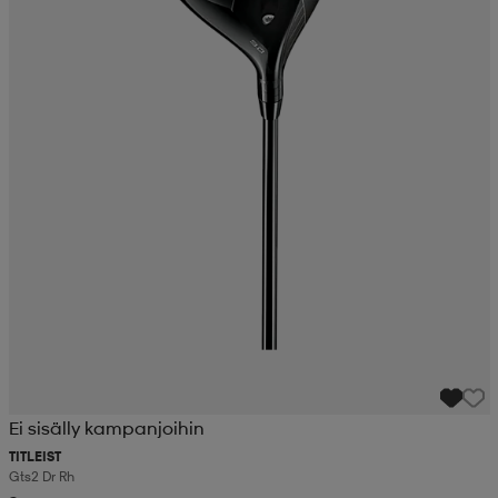
Ei sisälly kampanjoihin
TITLEIST
Gts2 Dr Rh