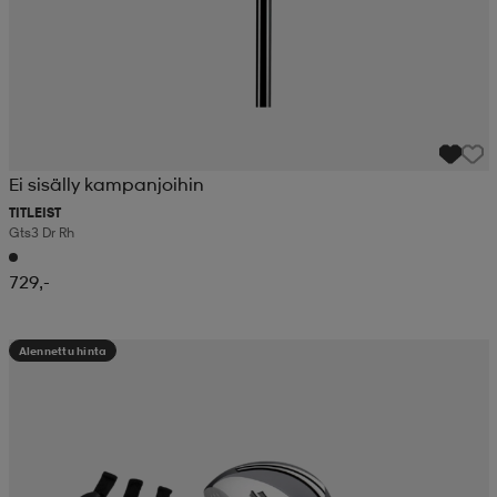
Ei sisälly kampanjoihin
TITLEIST
Gts3 Dr Rh
729,-
Alennettu hinta