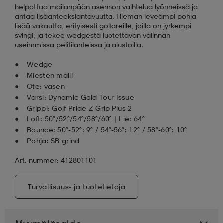
helpottaa mailanpään asennon vaihtelua lyönneissä ja
antaa lisäanteeksiantavuutta. Hieman leveämpi pohja
lisää vakautta, erityisesti golfareille, joilla on jyrkempi
svingi, ja tekee wedgestä luotettavan valinnan
useimmissa pelitilanteissa ja alustoilla.
Wedge
Miesten malli
Ote: vasen
Varsi: Dynamic Gold Tour Issue
Grippi: Golf Pride Z-Grip Plus 2
Loft: 50°/52°/54°/58°/60° | Lie: 64°
Bounce: 50°-52°: 9° / 54°-56°: 12° / 58°-60°: 10°
Pohja: SB grind
Art. nummer: 412801101
Turvallisuus- ja tuotetietoja
Myymäläsaldo