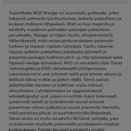
TaylorMade MG5 Wedge on suunniteltu golfareille, jotka
aatteet
tarvikkeet
set
tarvikkeet
aatteet
haluavat pehmeän lyöntituntuman, selkeän palautteen ja
korkean hallinnan lähipelissä. Malli on tour-inspiroitu ja
kehitetty maailman parhaiden pelaajien palautteen
olasit
asut
set
perusteella. Wedge on täysin taottu ultrapehmeästä
hiiliteräksestä, mikä antaa johdonmukaisen pehmeän
tunteen ja nopean vasteen lyönnissä. Taottu rakenne
tarjoaa selkeän palautteen jokaisesta lyönnistä ja
set
it
a
parantaa pelaajan hallintaa pitch- ja chip-lyönneissä sekä
täysissä wedge-lyönneissä. MG5 on varustettu Spin Tread
-teknologialla ja RAW-viimeistelyllä lyöntipinnassa.
Laserkaiverretut urat johtavat vettä pois lyönnin aikana ja
asut
huolto
asut
lisäävät kitkaa mailan ja pallon välillä. Tämä auttaa
säilyttämään kierteen ja hallinnan myös märissä
olosuhteissa. Lyöntipinnassa on aggressiivisesti
sahalaitajyrsityt urat, joissa on erittäin tiukat toleranssit.
it
it
Jyrkemmät seinät ja terävämmät reunat antavat
paremman otteen pallosta ja luovat enemmän kierrettä,
mikä parantaa pituus- ja suuntakontrollia lähipelissä.
Tämä versio on myös varustettu SB Grind -pohjalla, joka
huolto
huolto
on kokonaan muotoiltu pehmeään ja tasaiseen maahan
kosketukseen. Pohjan kevyesti pyöristetty muoto