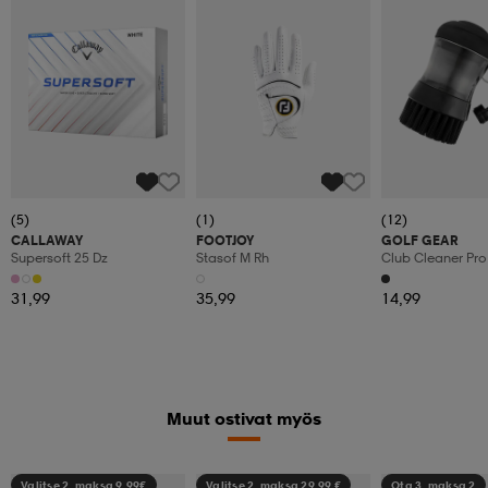
(5)
(1)
(12)
CALLAWAY
FOOTJOY
GOLF GEAR
Supersoft 25 Dz
Stasof M Rh
Club Cleaner Pro
31,99
35,99
14,99
Muut ostivat myös
Valitse 2, maksa 9,99€
Valitse 2, maksa 29,99 €
Ota 3, maksa 2