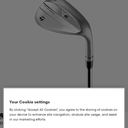
liivit
ikengät
t & pikeepaidat
ikengät
t
saappaat
ingkengät
t
ingkengät
at ja topit
elikengät
dat
engät
engät
t & pikeepaidat
allokengät
t & pikeepaidat
ilykengät
 ja otsapannat
ilykengät
-/Tennis-kengät
t & mekot
andy-/Käsipallo-kengät
eet & lapaset
andy-/Käsipallo-kengät
t & mekot
ikengät
Your Cookie settings
1
/
5
By clicking “Accept All Cookies”, you agree to the storing of cookies on
your device to enhance site navigation, analyze site usage, and assist
Dg Tour Issue
allokengät
allokengät
engät
in our marketing efforts.
Dg Tour Issue