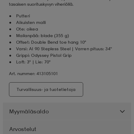
tasaisen suorituskyvyn viheriöllä.
Putteri
Aikuisten malli
Ote: oikea
Mailanpää: blade (355 g)
Offset: Double Bend toe hang 10°
Varsi: AI 90 Stepless Steel | Varren pituus: 34"
Grippi: Odyssey Pistol Grip
Loft: 3° | Lie: 70°
Art. nummer: 413105101
Turvallisuus- ja tuotetietoja
Myymäläsaldo
Arvostelut