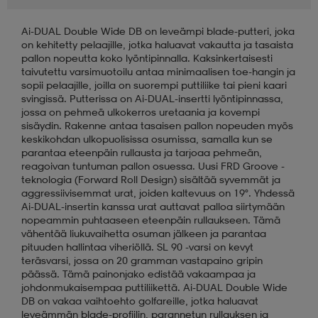
Ai-DUAL Double Wide DB on leveämpi blade-putteri, joka
aatteet
tarvikkeet
set
tarvikkeet
aatteet
on kehitetty pelaajille, jotka haluavat vakautta ja tasaista
pallon nopeutta koko lyöntipinnalla. Kaksinkertaisesti
taivutettu varsimuotoilu antaa minimaalisen toe-hangin ja
olasit
asut
set
sopii pelaajille, joilla on suorempi puttiliike tai pieni kaari
svingissä. Putterissa on Ai-DUAL-insertti lyöntipinnassa,
jossa on pehmeä ulkokerros uretaania ja kovempi
sisäydin. Rakenne antaa tasaisen pallon nopeuden myös
set
it
a
keskikohdan ulkopuolisissa osumissa, samalla kun se
parantaa eteenpäin rullausta ja tarjoaa pehmeän,
reagoivan tuntuman pallon osuessa. Uusi FRD Groove -
teknologia (Forward Roll Design) sisältää syvemmät ja
asut
huolto
asut
aggressiivisemmat urat, joiden kaltevuus on 19°. Yhdessä
Ai-DUAL-insertin kanssa urat auttavat palloa siirtymään
nopeammin puhtaaseen eteenpäin rullaukseen. Tämä
vähentää liukuvaihetta osuman jälkeen ja parantaa
it
it
pituuden hallintaa viheriöllä. SL 90 -varsi on kevyt
teräsvarsi, jossa on 20 gramman vastapaino gripin
päässä. Tämä painonjako edistää vakaampaa ja
johdonmukaisempaa puttiliikettä. Ai-DUAL Double Wide
huolto
huolto
DB on vakaa vaihtoehto golfareille, jotka haluavat
leveämmän blade-profiilin, parannetun rullauksen ja