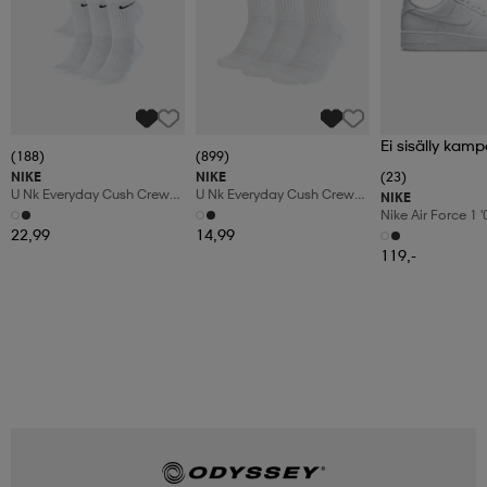
Ei sisälly kamp
(188)
(899)
NIKE
NIKE
(23)
U Nk Everyday Cush Crew
U Nk Everyday Cush Crew
NIKE
6pr-Bd
3pr
Nike Air Force 1 
Shoes
22,99
14,99
119,-