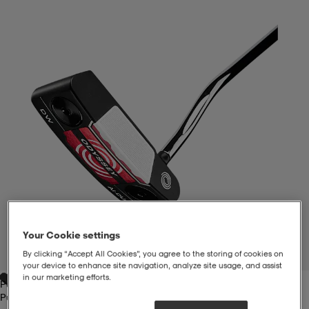
liivit
ikengät
t & pikeepaidat
ikengät
t
saappaat
ingkengät
t
ingkengät
at ja topit
elikengät
dat
engät
engät
t & pikeepaidat
allokengät
t & pikeepaidat
ilykengät
 ja otsapannat
ilykengät
-/Tennis-kengät
t & mekot
andy-/Käsipallo-kengät
eet & lapaset
andy-/Käsipallo-kengät
t & mekot
ikengät
Your Cookie settings
By clicking “Accept All Cookies”, you agree to the storing of cookies on
1
/
4
your device to enhance site navigation, analyze site usage, and assist
in our marketing efforts.
Putter Flex
allokengät
allokengät
engät
Putter Flex