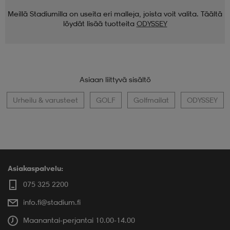
Meillä Stadiumilla on useita eri malleja, joista voit valita. Täältä
löydät lisää tuotteita
ODYSSEY
Asiaan liittyvä sisältö
Urheilu & varusteet
GOLF
Golfmailat
ODYSSEY
Asiakaspalvelu:
075 325 2200
info.fi@stadium.fi
Maanantai-perjantai 10.00-14.00