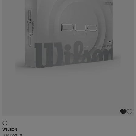
(1)
WILSON
Duo Soft Dz