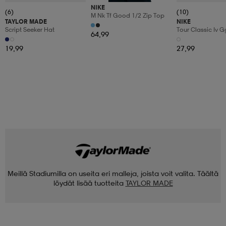
NIKE
(6)
(10)
M Nk Tf Good 1/2 Zip Top
TAYLOR MADE
NIKE
Script Seeker Hat
Tour Classic Iv 
64,99
19,99
27,99
Meillä Stadiumilla on useita eri malleja, joista voit valita. Täältä
löydät lisää tuotteita
TAYLOR MADE