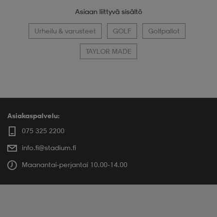
Asiaan liittyvä sisältö
Urheilu & varusteet
GOLF
Golfpallot
TAYLOR MADE
Asiakaspalvelu:
075 325 2200
info.fi@stadium.fi
Maanantai-perjantai 10.00-14.00