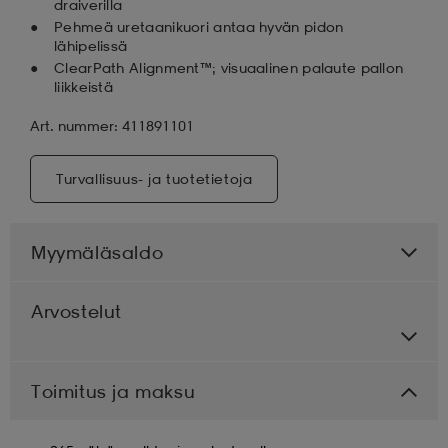
draiverilla
Pehmeä uretaanikuori antaa hyvän pidon
lähipelissä
ClearPath Alignment™; visuaalinen palaute pallon
liikkeistä
Art. nummer: 411891101
Turvallisuus- ja tuotetietoja
Myymäläsaldo
Arvostelut
Toimitus ja maksu