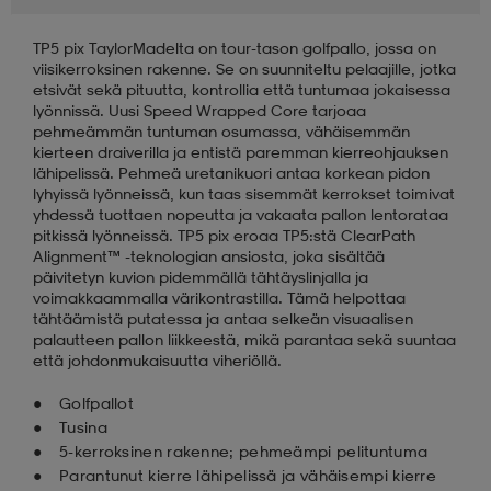
TP5 pix TaylorMadelta on tour-tason golfpallo, jossa on
aatteet
tarvikkeet
set
tarvikkeet
aatteet
viisikerroksinen rakenne. Se on suunniteltu pelaajille, jotka
etsivät sekä pituutta, kontrollia että tuntumaa jokaisessa
lyönnissä. Uusi Speed Wrapped Core tarjoaa
olasit
asut
set
pehmeämmän tuntuman osumassa, vähäisemmän
kierteen draiverilla ja entistä paremman kierreohjauksen
lähipelissä. Pehmeä uretanikuori antaa korkean pidon
lyhyissä lyönneissä, kun taas sisemmät kerrokset toimivat
set
it
a
yhdessä tuottaen nopeutta ja vakaata pallon lentorataa
pitkissä lyönneissä. TP5 pix eroaa TP5:stä ClearPath
Alignment™ -teknologian ansiosta, joka sisältää
päivitetyn kuvion pidemmällä tähtäyslinjalla ja
asut
huolto
asut
voimakkaammalla värikontrastilla. Tämä helpottaa
tähtäämistä putatessa ja antaa selkeän visuaalisen
palautteen pallon liikkeestä, mikä parantaa sekä suuntaa
että johdonmukaisuutta viheriöllä.
it
it
Golfpallot
Tusina
5-kerroksinen rakenne; pehmeämpi pelituntuma
huolto
huolto
Parantunut kierre lähipelissä ja vähäisempi kierre