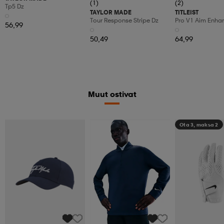
(1)
(2)
Tp5 Dz
TAYLOR MADE
TITLEIST
Tour Response Stripe Dz
Pro V1 Aim Enha
56,99
50,49
64,99
Muut ostivat
Ota 3, maksa 2