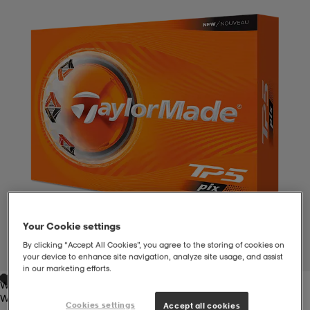
liivit
ikengät
t & pikeepaidat
ikengät
t
saappaat
ingkengät
t
ingkengät
at ja topit
elikengät
dat
engät
engät
t & pikeepaidat
allokengät
t & pikeepaidat
ilykengät
 ja otsapannat
ilykengät
-/Tennis-kengät
Your Cookie settings
t & mekot
andy-/Käsipallo-kengät
eet & lapaset
andy-/Käsipallo-kengät
t & mekot
ikengät
By clicking “Accept All Cookies”, you agree to the storing of cookies on
1
/
3
your device to enhance site navigation, analyze site usage, and assist
in our marketing efforts.
White
allokengät
allokengät
engät
White
Cookies settings
Accept all cookies