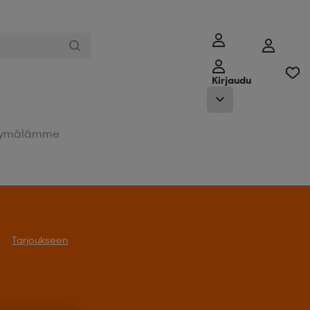
Kirjaudu
ymälämme
Tarjoukseen