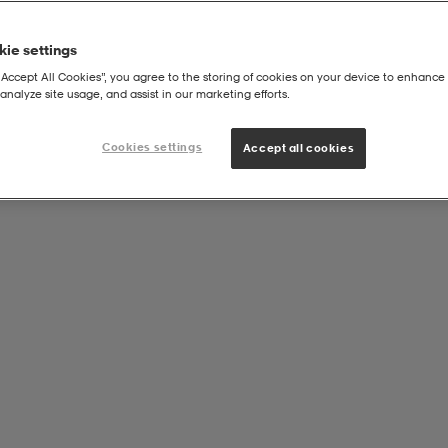
ie settings
“Accept All Cookies”, you agree to the storing of cookies on your device to enhance 
analyze site usage, and assist in our marketing efforts.
Cookies settings
Accept all cookies