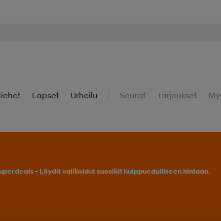
iehet
Lapset
Urheilu
Seurat
Tarjoukset
My
uperdeals – Löydä valikoidut suosikit huippuedulliseen hintaan.