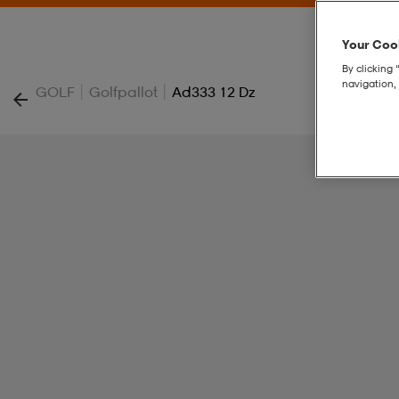
Your Cook
By clicking 
navigation, 
|
|
GOLF
Golfpallot
Ad333 12 Dz