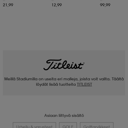
21,99
12,99
99,99
Meillä Stadiumilla on useita eri malleja, joista voit valita. Täältä
löydät lisää tuotteita
TITLEIST
Asiaan liittyvä sisältö
Urheilu & varusteet
GOLF
Golftarvikkeet