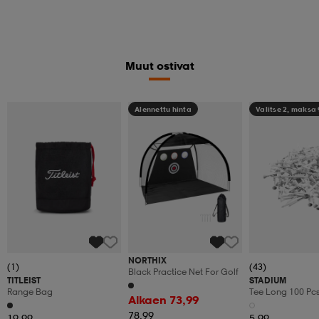
Muut ostivat
Alennettu hinta
Valitse 2, maksa
NORTHIX
(1)
(43)
Black Practice Net For Golf
TITLEIST
STADIUM
Range Bag
Tee Long 100 Pc
Alkaen 73,99
78,99
19,99
5,99