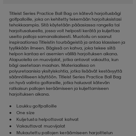
Titleist Series Practice Ball Bag on kätevä harjoitusbägi
aatteet
tarvikkeet
set
tarvikkeet
aatteet
golfpalloille, joka on kehitetty tekemään harjoituksistasi
tehokkaampia. Sitä käytetään pääasiassa rangella tai
harjoitusalueella, jossa voit helposti kerätä ja kuljettaa
olasit
asut
set
useita palloja samanaikaisesti. Muotoilu on saanut
inspiraationsa Titleistin tourbägeistä ja antaa klassisen ja
tyylikkään ilmeen. Bägissä on kahva, joka tekee siitä
helpon kantaa eri asemien välillä harjoituksen aikana.
set
it
a
Alapuolella on muovijalat, jotka antavat vakautta, kun
bägi asetetaan maahan. Materiaalissa on
polyuretaanisia yksityiskohtia, jotka lisäävät kestävyyttä
säännölliseen käyttöön. Titleist Series Practice Ball Bag
asut
huolto
asut
on hyvä valinta golfareille, jotka haluavat kätevän
ratkaisun pallojen keräämiseen ja kuljettamiseen
harjoituksen aikana.
it
it
Laukku golfpalloille
One size
Kuljetusta helpottavat kahvat
Vakauttavat muovijalat
huolto
huolto
Mukautettu pallojen keräämiseen harjoittelun