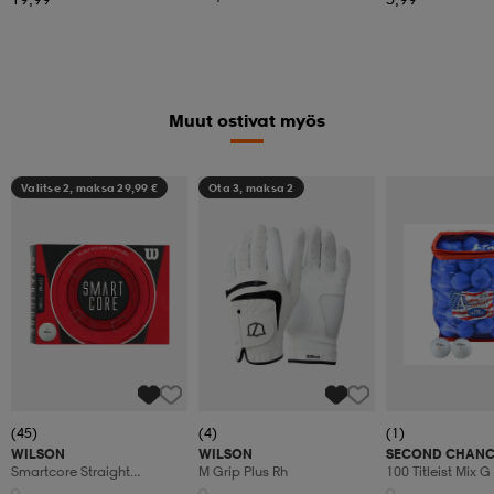
Muut ostivat myös
Valitse 2, maksa 29,99 €
Ota 3, maksa 2
(45)
(4)
(1)
WILSON
WILSON
SECOND CHANC
Smartcore Straight
M Grip Plus Rh
100 Titleist Mix G
Distance Dz