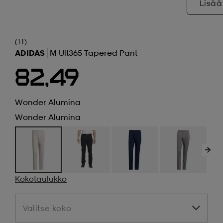
Lisää
(11)
ADIDAS
M Ult365 Tapered Pant
82,49
Wonder Alumina
Wonder Alumina
Kokotaulukko
Valitse koko
Valitse koko