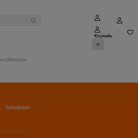
Kirjaudu
ymälämme
Tarjoukseen