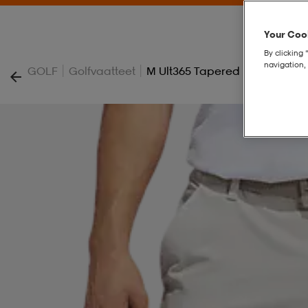
Your Cook
By clicking 
navigation, 
|
|
GOLF
Golfvaatteet
M Ult365 Tapered Pant