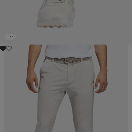
1
/
5