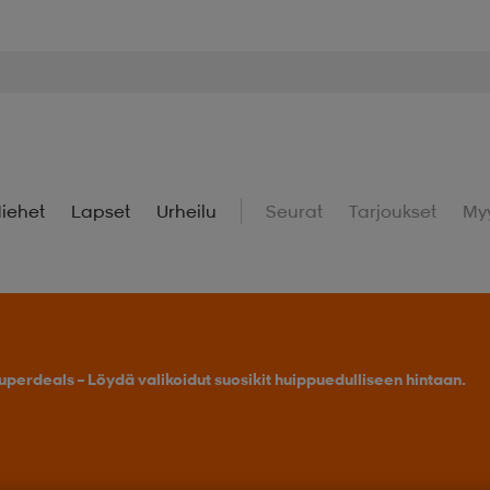
iehet
Lapset
Urheilu
Seurat
Tarjoukset
My
uperdeals – Löydä valikoidut suosikit huippuedulliseen hintaan.