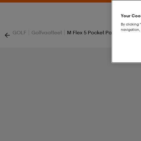
Your Cook
By clicking 
navigation, 
|
|
GOLF
Golfvaatteet
M Flex 5 Pocket Pants