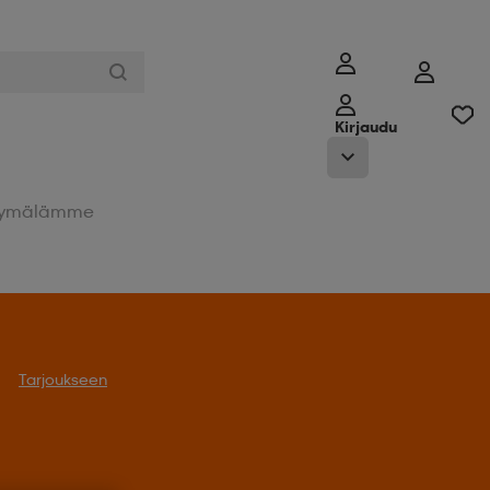
Kirjaudu
ymälämme
Tarjoukseen