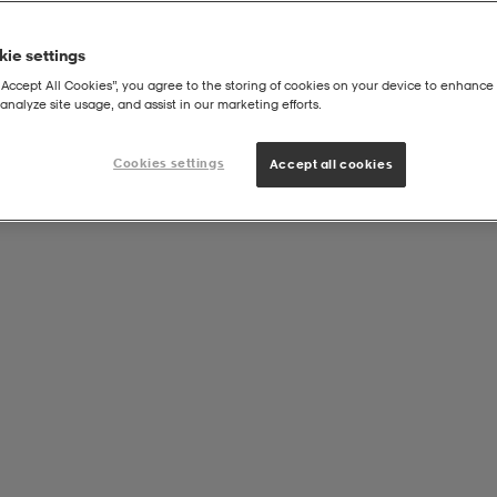
ie settings
“Accept All Cookies”, you agree to the storing of cookies on your device to enhance 
analyze site usage, and assist in our marketing efforts.
Cookies settings
Accept all cookies