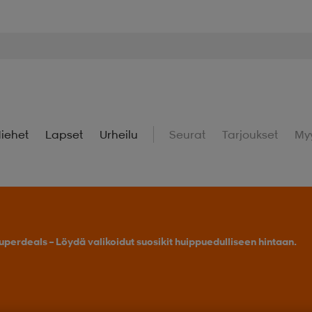
iehet
Lapset
Urheilu
Seurat
Tarjoukset
My
uperdeals – Löydä valikoidut suosikit huippuedulliseen hintaan.