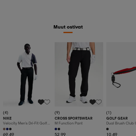
Muut ostivat
(4)
(9)
(1)
NIKE
CROSS SPORTSWEAR
GOLF GEAR
Velocity Men's Dri-Fit Golf
M Function Pant
Dual Brush Club 
Pants
69,49
52,99
10,49