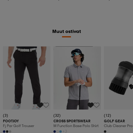
Muut ostivat
Valitse 2, maksa 52,99€
(3)
(32)
(12)
FOOTJOY
CROSS SPORTSWEAR
GOLF GEAR
Fj Par Golf Trouser
M Function Base Polo Shirt
Club Cleaner Pro
+3