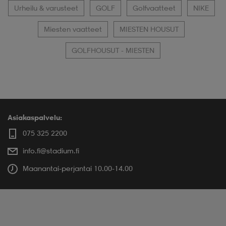
Urheilu & varusteet
GOLF
Golfvaatteet
NIKE
Miesten vaatteet
MIESTEN HOUSUT
GOLFHOUSUT - MIESTEN
Asiakaspalvelu:
075 325 2200
info.fi@stadium.fi
Maanantai-perjantai 10.00-14.00