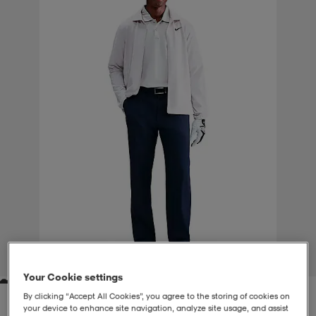
liivit
ikengät
t & pikeepaidat
ikengät
t
saappaat
ingkengät
t
ingkengät
at ja topit
elikengät
dat
engät
engät
t & pikeepaidat
allokengät
t & pikeepaidat
ilykengät
 ja otsapannat
ilykengät
-/Tennis-kengät
t & mekot
andy-/Käsipallo-kengät
eet & lapaset
andy-/Käsipallo-kengät
t & mekot
ikengät
1
/
3
Your Cookie settings
allokengät
allokengät
engät
By clicking “Accept All Cookies”, you agree to the storing of cookies on
your device to enhance site navigation, analyze site usage, and assist