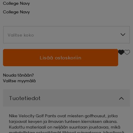
College Navy
College Navy
aatteet
tarvikkeet
set
tarvikkeet
aatteet
Valitse koko
Valitse koko
olasit
asut
set
Lisää ostoskoriin
set
it
a
Nouda tänään?
asut
huolto
asut
Valitse
myymälä
Tuotetiedot
it
it
Nike Velocity Golf Pants ovat miesten golfhousut, jotka
tarjoavat kevyen ja ilmavan tunteen kierroksen aikana.
huolto
huolto
Kudottu materiaali on neljään suuntaan joustavaa, mikä
mahdollistaa esteettömät liikkeet svingatessa, kävellessä