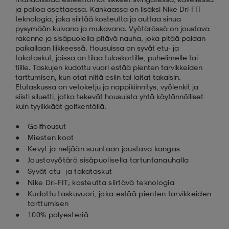
ja palloa asettaessa. Kankaassa on lisäksi Nike Dri-FIT -
teknologia, joka siirtää kosteutta ja auttaa sinua
pysymään kuivana ja mukavana. Vyötärössä on joustava
rakenne ja sisäpuolella pitävä nauha, joka pitää paidan
paikallaan liikkeessä. Housuissa on syvät etu- ja
takataskut, joissa on tilaa tuloskortille, puhelimelle tai
tiille. Taskujen kudottu vuori estää pienten tarvikkeiden
tarttumisen, kun otat niitä esiin tai laitat takaisin.
Etutaskussa on vetoketju ja nappikiinnitys, vyölenkit ja
siisti siluetti, jotka tekevät housuista yhtä käytännölliset
kuin tyylikkäät golfkentällä.
Golfhousut
Miesten koot
Kevyt ja neljään suuntaan joustava kangas
Joustovyötärö sisäpuolisella tartuntanauhalla
Syvät etu- ja takataskut
Nike Dri-FIT; kosteutta siirtävä teknologia
Kudottu taskuvuori, joka estää pienten tarvikkeiden
tarttumisen
100% polyesteriä