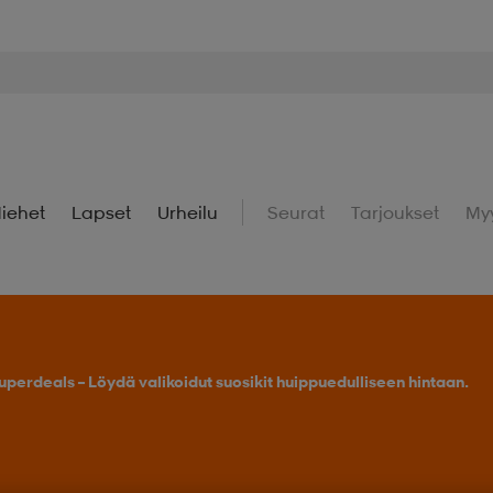
iehet
Lapset
Urheilu
Seurat
Tarjoukset
My
uperdeals – Löydä valikoidut suosikit huippuedulliseen hintaan.