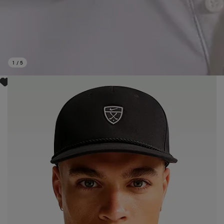
1
/
5