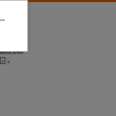
site
Black/anthr
Black/anthr