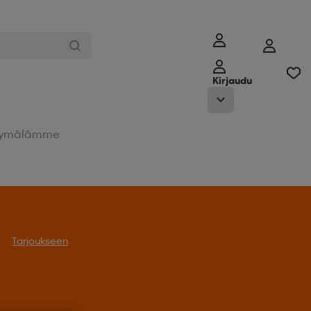
Kirjaudu
ymälämme
Tarjoukseen