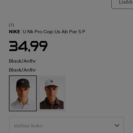
Lisää
(1)
NIKE
U Nk Pro Cap Us Ab Par 5 P
34,99
Black/anthr
Black/anthr
Valitse koko
Valitse koko