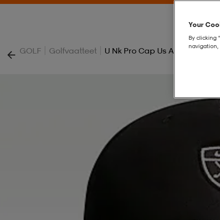
Your Cook
By clicking 
navigation, 
|
|
GOLF
Golfvaatteet
U Nk Pro Cap Us Ab Par 5 P