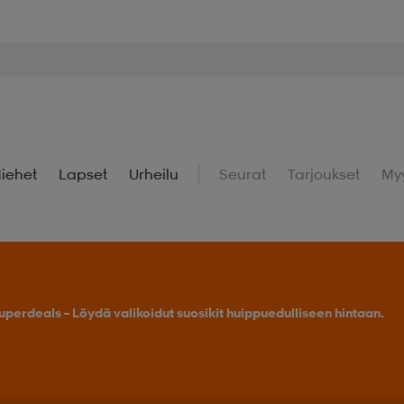
iehet
Lapset
Urheilu
Seurat
Tarjoukset
My
uperdeals – Löydä valikoidut suosikit huippuedulliseen hintaan.