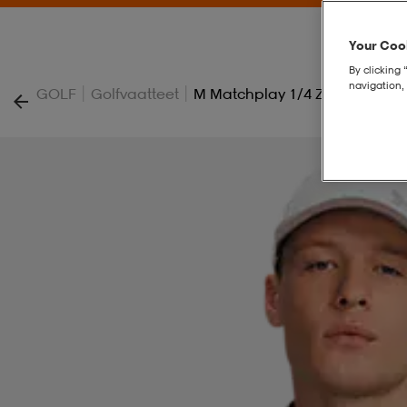
Your Cook
By clicking 
navigation, 
|
|
GOLF
Golfvaatteet
M Matchplay 1/4 Zip