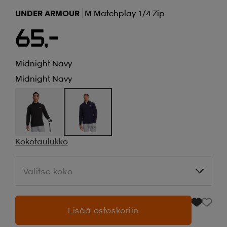
UNDER ARMOUR
M Matchplay 1/4 Zip
65,-
Midnight Navy
Midnight Navy
Kokotaulukko
Valitse koko
Valitse koko
Lisää ostoskoriin