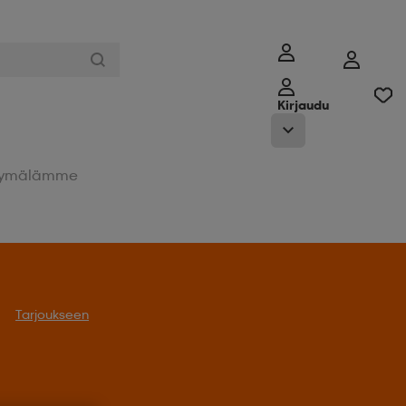
Kirjaudu
ymälämme
Tarjoukseen