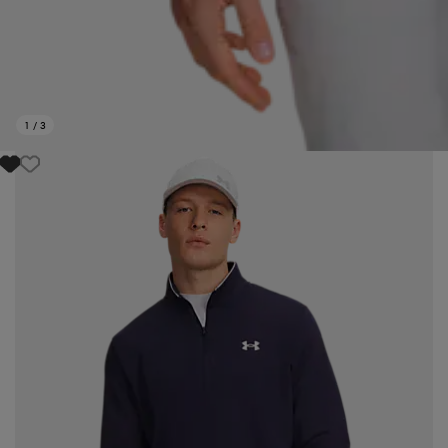
1
/
3