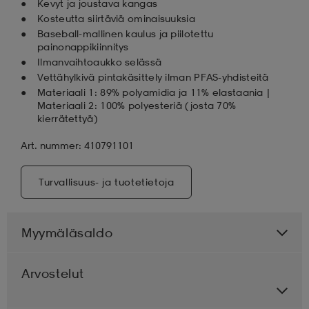
Kevyt ja joustava kangas
Kosteutta siirtäviä ominaisuuksia
Baseball-mallinen kaulus ja piilotettu
painonappikiinnitys
Ilmanvaihtoaukko selässä
Vettähylkivä pintakäsittely ilman PFAS-yhdisteitä
Materiaali 1: 89% polyamidia ja 11% elastaania |
Materiaali 2: 100% polyesteriä (josta 70%
kierrätettyä)
Art. nummer: 410791101
Turvallisuus- ja tuotetietoja
Myymäläsaldo
Arvostelut