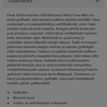
Tuotetiedot
aatteet
tarvikkeet
set
tarvikkeet
aatteet
Peak Performancen Half Buttoned Wind Crew Men on
kevyt golftakki, joka suojaa tuulisina päivinä kentällä. Ohut
materiaali on tuulenpitävää ja vettähylkivää, joten takki
olasit
asut
set
kestää myös kevyttä sadetta. Kangas siirtää kosteutta
pois ja kuivuu nopeasti, mikä takaa miellyttävän tunteen
koko kierroksen ajan. Materiaali on joustavaa ja
myötäilee kehon liikkeitä svingin aikana. Takki on kevyen
set
it
a
painonsa ansiosta helppo kantaa ja pakata golfbägiin
sään vaihdellessa. Takissa on tyylikäs baseball-mallinen
kaulus ja piilotettu nappikiinnitys edessä, mikä tekee siitä
helpon pukea ja riisua. Selässä oleva tuuletusaukko
asut
huolto
asut
päästää lämpöä ulos ja auttaa pitämään lämpötilan
miellyttävänä pelin aikana. Joustavat hihansuut ja helma
auttavat takkia istumaan hyvin liikkeessä. Tuloksena on
kevyt ja käytännöllinen golftakki, joka sopii täydellisesti
it
it
tuulisiin päiviin golfkentällä.
Golftakki
Miesten koot
huolto
huolto
Tuulta- ja vettähylkivä materiaali