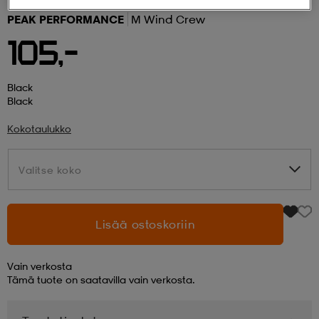
PEAK PERFORMANCE
M Wind Crew
 ja otsapannat
kengät
rrastot
kengät
rit
alit
105,-
eet & lapaset
skengät
ihaiset
skengät
tarvikkeet
Black
Black
Kokotaulukko
saappaat
saappaat
eet & lapaset
kengät
Valitse koko
Valitse koko
rrastot
alit
aatteet
alit
er
Lisää ostoskoriin
kengät
aatteet
kengät
rrastot
Vain verkosta
Tämä tuote on saatavilla vain verkosta.
aatteet
ykengät
olasit
ykengät