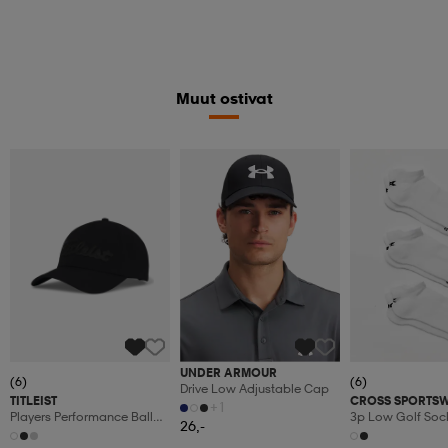
Muut ostivat
UNDER ARMOUR
(6)
(6)
Drive Low Adjustable Cap
TITLEIST
CROSS SPORTS
+1
Players Performance Ball
3p Low Golf Soc
26,-
Marker