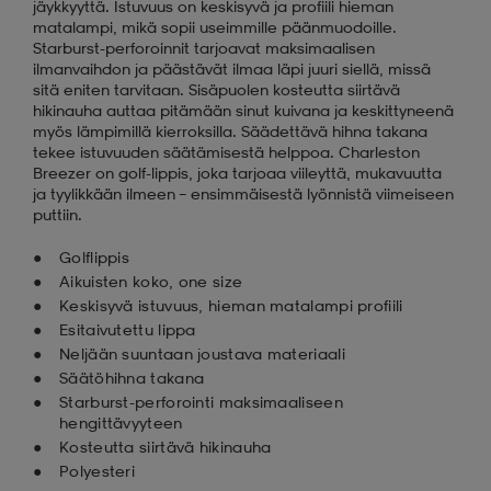
jäykkyyttä. Istuvuus on keskisyvä ja profiili hieman
matalampi, mikä sopii useimmille päänmuodoille.
Starburst-perforoinnit tarjoavat maksimaalisen
ilmanvaihdon ja päästävät ilmaa läpi juuri siellä, missä
sitä eniten tarvitaan. Sisäpuolen kosteutta siirtävä
hikinauha auttaa pitämään sinut kuivana ja keskittyneenä
myös lämpimillä kierroksilla. Säädettävä hihna takana
tekee istuvuuden säätämisestä helppoa. Charleston
Breezer on golf-lippis, joka tarjoaa viileyttä, mukavuutta
ja tyylikkään ilmeen – ensimmäisestä lyönnistä viimeiseen
puttiin.
Golflippis
Aikuisten koko, one size
Keskisyvä istuvuus, hieman matalampi profiili
Esitaivutettu lippa
Neljään suuntaan joustava materiaali
Säätöhihna takana
Starburst-perforointi maksimaaliseen
hengittävyyteen
Kosteutta siirtävä hikinauha
Polyesteri