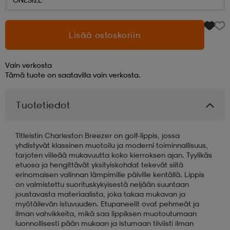
aatteet
tarvikkeet
set
tarvikkeet
aatteet
Lisää ostoskoriin
olasit
asut
set
Vain verkosta
Tämä tuote on saatavilla vain verkosta.
set
it
a
Tuotetiedot
Titleistin Charleston Breezer on golf-lippis, jossa
asut
huolto
asut
yhdistyvät klassinen muotoilu ja moderni toiminnallisuus,
tarjoten viileää mukavuutta koko kierroksen ajan. Tyylikäs
etuosa ja hengittävät yksityiskohdat tekevät siitä
erinomaisen valinnan lämpimille päiville kentällä. Lippis
it
it
on valmistettu suorituskykyisestä neljään suuntaan
joustavasta materiaalista, joka takaa mukavan ja
myötäilevän istuvuuden. Etupaneelit ovat pehmeät ja
ilman vahvikkeita, mikä saa lippiksen muotoutumaan
huolto
huolto
luonnollisesti pään mukaan ja istumaan tiiviisti ilman