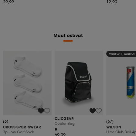
29,99
12,99
Muut ostivat
Valitse 2, maksa 
CLICGEAR
(6)
(67)
Cooler Bag
CROSS SPORTSWEAR
WILSON
3p Low Golf Sock
Ultra Club Ball 4
69,99