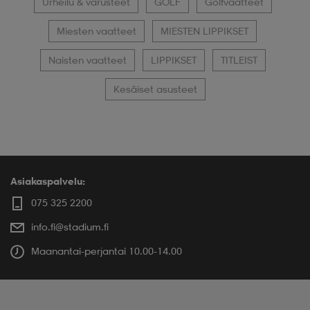
Urheilu & varusteet
GOLF
Golfvaatteet
Miesten vaatteet
MIESTEN LIPPIKSET
Naisten vaatteet
LIPPIKSET
TITLEIST
Kesäiset asusteet
Asiakaspalvelu:
075 325 2200
info.fi@stadium.fi
Maanantai-perjantai 10.00-14.00