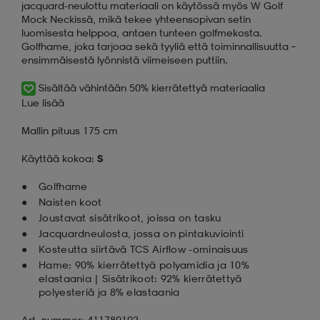
jacquard-neulottu materiaali on käytössä myös W Golf
Mock Neckissä, mikä tekee yhteensopivan setin
luomisesta helppoa, antaen tunteen golfmekosta.
Golfhame, joka tarjoaa sekä tyyliä että toiminnallisuutta –
ensimmäisestä lyönnistä viimeiseen puttiin.
Sisältää vähintään 50% kierrätettyä materiaalia
Lue lisää
Mallin pituus 175 cm
Käyttää kokoa:
S
Golfhame
Naisten koot
Joustavat sisätrikoot, joissa on tasku
Jacquardneulosta, jossa on pintakuviointi
Kosteutta siirtävä TCS Airflow -ominaisuus
Hame: 90% kierrätettyä polyamidia ja 10%
elastaania | Sisätrikoot: 92% kierrätettyä
polyesteriä ja 8% elastaania
Art. nummer: 411780102