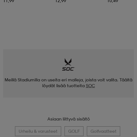
11,99
12,99
10,49
Meillä Stadiumilla on useita eri malleja, joista voit valita. Täältä
löydät lisää tuotteita
SOC
Asiaan liittyvä sisältö
Urheilu & varusteet
GOLF
Golfvaatteet