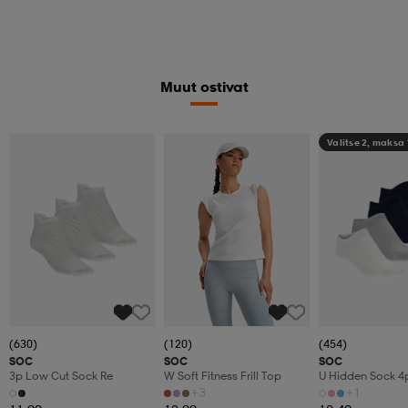
Muut ostivat
Valitse 2, maksa
(630)
(120)
(454)
SOC
SOC
SOC
3p Low Cut Sock Re
W Soft Fitness Frill Top
U Hidden Sock 4
+3
+1