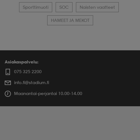
Sporttimuoti
SOC
Naisten vaatteet
HAMEET JA MEKOT
Asiakaspalvelu:
075 325 2200
info.fi@stadium.fi
Maanantai-perjantai 10.00-14.00