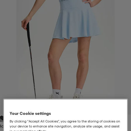
liivit
ikengät
t & pikeepaidat
ikengät
t
saappaat
ingkengät
t
ingkengät
at ja topit
elikengät
dat
engät
engät
t & pikeepaidat
allokengät
t & pikeepaidat
ilykengät
 ja otsapannat
ilykengät
-/Tennis-kengät
t & mekot
andy-/Käsipallo-kengät
eet & lapaset
andy-/Käsipallo-kengät
t & mekot
ikengät
1
/
4
Your Cookie settings
Ice Blue
allokengät
allokengät
engät
By clicking “Accept All Cookies”, you agree to the storing of cookies on
Ice Blue
your device to enhance site navigation, analyze site usage, and assist