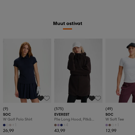
Muut ostivat
Valitse 2, maksa 52,99€
Kampanja -25%
(9)
(575)
(49)
SOC
EVEREST
SOC
W Golf Polo Shirt
Pile Long Hood, Pitkä
W Soft Tee
Fleecetakki, Naisten
+1
+4
+1
26,99
43,99
12,99