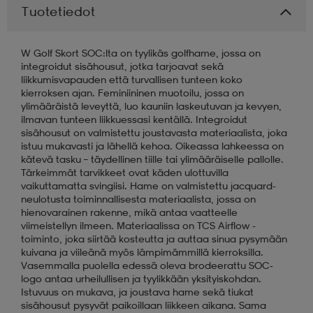
Tuotetiedot
aatteet
tarvikkeet
set
tarvikkeet
aatteet
W Golf Skort SOC:lta on tyylikäs golfhame, jossa on
integroidut sisähousut, jotka tarjoavat sekä
liikkumisvapauden että turvallisen tunteen koko
olasit
asut
set
kierroksen ajan. Feminiininen muotoilu, jossa on
ylimääräistä leveyttä, luo kauniin laskeutuvan ja kevyen,
ilmavan tunteen liikkuessasi kentällä. Integroidut
sisähousut on valmistettu joustavasta materiaalista, joka
set
it
a
istuu mukavasti ja lähellä kehoa. Oikeassa lahkeessa on
kätevä tasku – täydellinen tiille tai ylimääräiselle pallolle.
Tärkeimmät tarvikkeet ovat käden ulottuvilla
vaikuttamatta svingiisi. Hame on valmistettu jacquard-
asut
huolto
asut
neulotusta toiminnallisesta materiaalista, jossa on
hienovarainen rakenne, mikä antaa vaatteelle
viimeistellyn ilmeen. Materiaalissa on TCS Airflow -
toiminto, joka siirtää kosteutta ja auttaa sinua pysymään
it
it
kuivana ja viileänä myös lämpimämmillä kierroksilla.
Vasemmalla puolella edessä oleva brodeerattu SOC-
logo antaa urheilullisen ja tyylikkään yksityiskohdan.
Istuvuus on mukava, ja joustava hame sekä tiukat
huolto
huolto
sisähousut pysyvät paikoillaan liikkeen aikana. Sama