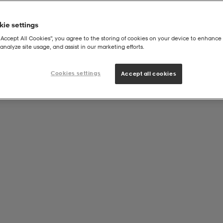
ie settings
“Accept All Cookies”, you agree to the storing of cookies on your device to enhance 
analyze site usage, and assist in our marketing efforts.
Cookies settings
Accept all cookies