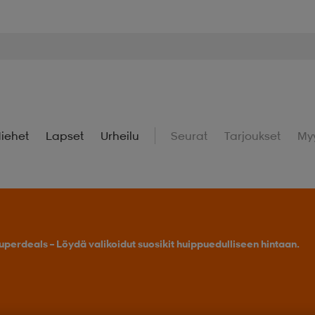
iehet
Lapset
Urheilu
Seurat
Tarjoukset
My
uperdeals – Löydä valikoidut suosikit huippuedulliseen hintaan.