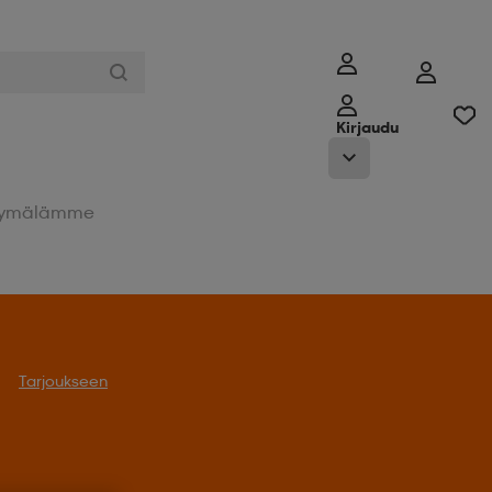
Kirjaudu
ymälämme
Tarjoukseen