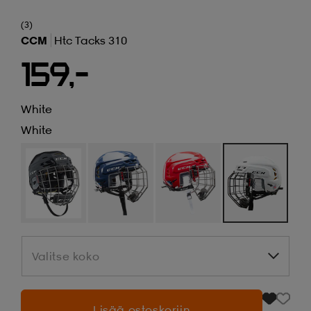
(3)
CCM
Htc Tacks 310
159,-
White
White
Valitse koko
Valitse koko
Lisää ostoskoriin