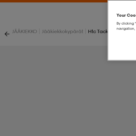
Your Cook
By clicking 
navigation, 
|
|
JÄÄKIEKKO
Jääkiekkokypärät
Htc Tacks 310