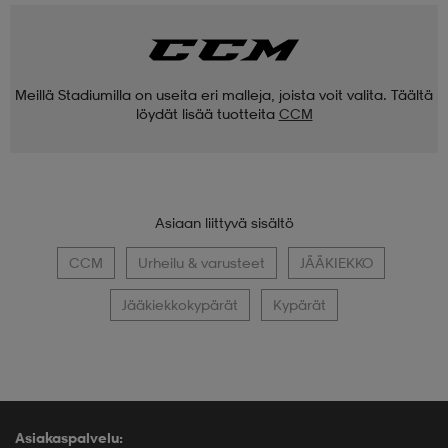
Meillä Stadiumilla on useita eri malleja, joista voit valita. Täältä
löydät lisää tuotteita
CCM
Asiaan liittyvä sisältö
CCM
Urheilu & varusteet
JÄÄKIEKKO
Jääkiekkokypärät
Kypärät
Asiakaspalvelu: