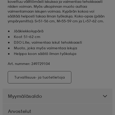
kovettuu välittömästi iskuissa ja vaimentaa tehokkaasti
niiden voiman. Myös ulkopinnan muoto auttaa
vaimentamaan iskujen voimaa. Kypärän kokoa voi
säätää helposti takaa ilman työkaluja. Koko-opas (pään
ympärysmitta): S=51–56 cm, M=55–59 cm ja L=57–62 cm.
Jääkiekkokypärä
Koot 51–62 cm
D3O Lite; vaimentaa iskut tehokkaasti
Muoto, joka myös vaimentaa iskuja
Helppo koon säätö ilman työkaluja
Art. nummer: 249729104
Turvallisuus- ja tuotetietoja
Myymäläsaldo
Arvostelut