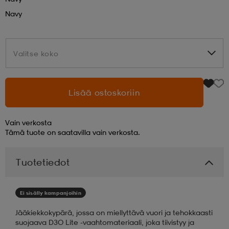
Navy
aatteet
tarvikkeet
set
tarvikkeet
aatteet
Valitse koko
Valitse koko
olasit
asut
set
Lisää ostoskoriin
set
it
a
Vain verkosta
Tämä tuote on saatavilla vain verkosta.
asut
huolto
asut
Tuotetiedot
it
it
Ei sisälly kampanjoihin
Jääkiekkokypärä, jossa on miellyttävä vuori ja tehokkaasti
huolto
huolto
suojaava D3O Lite -vaahtomateriaali, joka tiivistyy ja