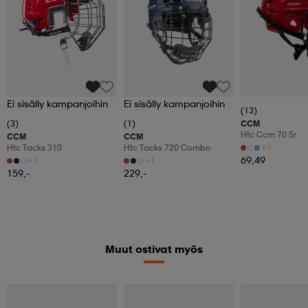
Ei sisälly kampanjoihin
Ei sisälly kampanjoihin
(13)
(3)
(1)
CCM
Htc Ccm 70 Sr
CCM
CCM
+1
Htc Tacks 310
Htc Tacks 720 Combo
+1
+1
69,49
159,-
229,-
Muut ostivat myös