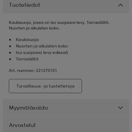
Tuotetiedot
aatteet
tarvikkeet
set
tarvikkeet
aatteet
Kaulasuoja, jossa on iso suojaava levy. Tarrasäätö.
Nuorten ja aikuisten koko.
olasit
asut
set
Kaulasuoja
Nuorten ja aikuisten koko
Iso suojaava levy edessä
set
it
a
Tarrasäätö
Art. nummer: 221270101
asut
huolto
asut
Turvallisuus- ja tuotetietoja
it
it
Myymäläsaldo
huolto
huolto
Arvostelut