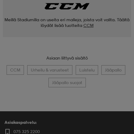
Meillä Stadiumilla on useita eri malleja, joista voit valita. Täältä
löydät lisää tuotteita
CCM
Asiaan liittyvä sisältö
CCM
Urheilu & varusteet
Luistelu
Jääpallo
Jääpallo suojat
Asiakaspalvelu:
075 325 2200