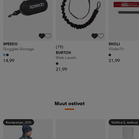
SPEEDO
SNOLI
(15)
Goggles Storage
Viiale Fil
BURTON
Web Leash
14,99
21,99
21,99
Muut ostivat
Kampanja -25%
Valitse 2, maksa