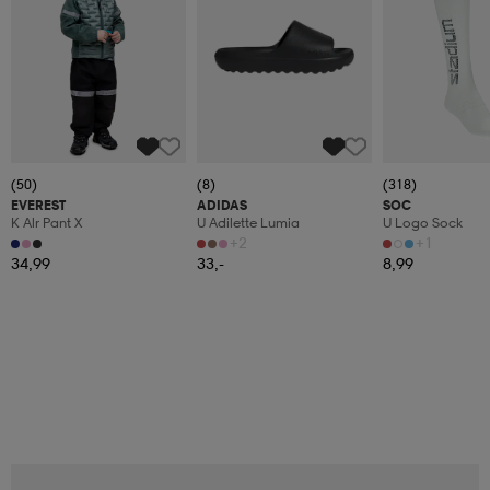
(50)
(8)
(318)
EVEREST
ADIDAS
SOC
K Alr Pant X
U Adilette Lumia
U Logo Sock
+2
+1
34,99
33,-
8,99