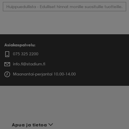
Huippuedullista - Edulliset hinnat monille suosituille tuotteille.
Asiakaspalvelu:
075 325 2200
info.fi@stadium.fi
Maanantai-perjantai 10.00-14.00
Apua ja tietoa