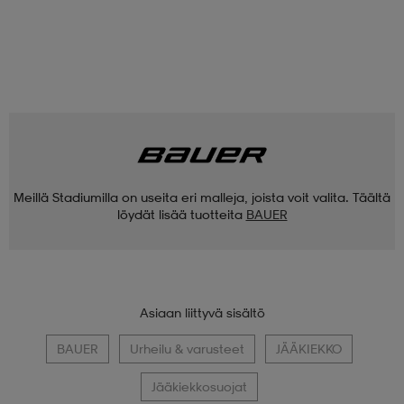
Meillä Stadiumilla on useita eri malleja, joista voit valita. Täältä
löydät lisää tuotteita
BAUER
Asiaan liittyvä sisältö
BAUER
Urheilu & varusteet
JÄÄKIEKKO
Jääkiekkosuojat