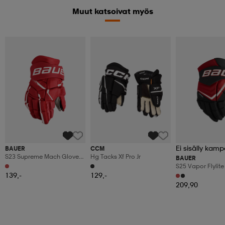
Muut katsoivat myös
Ei sisälly kamp
BAUER
CCM
S23 Supreme Mach Glove-
Hg Tacks Xf Pro Jr
BAUER
Sr
S25 Vapor Flylite
139,-
129,-
209,90