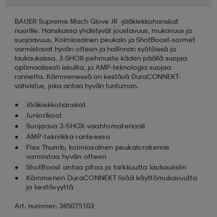
BAUER Supreme Mach Glove JR -jääkiekkohanskat
aatteet
tarvikkeet
set
tarvikkeet
aatteet
nuorille. Hanskassa yhdistyvät joustavuus, mukavuus ja
suojaavuus. Kolmiosainen peukalo ja ShotBoost-sormet
varmistavat hyvän otteen ja hallinnan syötöissä ja
olasit
asut
set
laukauksissa. 3-SHOX-pehmuste käden päällä suojaa
optimaalisesti iskuilta, ja AMP-teknologia suojaa
rannetta. Kämmenessä on kestävä DuraCONNEKT-
vahvistus, joka antaa hyvän tuntuman.
set
it
a
Jääkiekkohanskat
Juniorikoot
Suojaava 3-SHOX-vaahtomateriaali
asut
huolto
asut
AMP-tekniikka ranteessa
Flex Thumb; kolmiosainen peukalorakenne
varmistaa hyvän otteen
it
it
ShotBoost antaa pitoa ja tarkkuutta laukauksiin
Kämmenen DuraCONNEKT lisää käyttömukavuutta
ja kestävyyttä
huolto
huolto
Art. nummer: 385075103