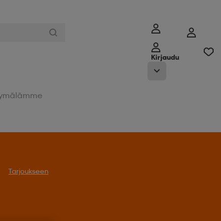
Kirjaudu
ymälämme
Tarjoukseen