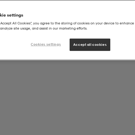
ie settings
“Accept All Cookies”, you agree to the storing of cookies on your device to enhance 
analyze site usage, and assist in our marketing efforts.
Cookies settings
Accept all cookies