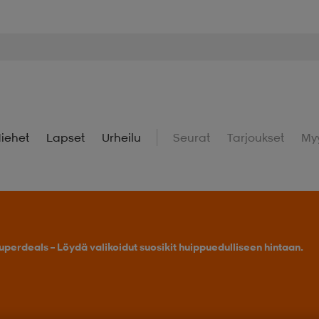
iehet
Lapset
Urheilu
Seurat
Tarjoukset
My
uperdeals – Löydä valikoidut suosikit huippuedulliseen hintaan.