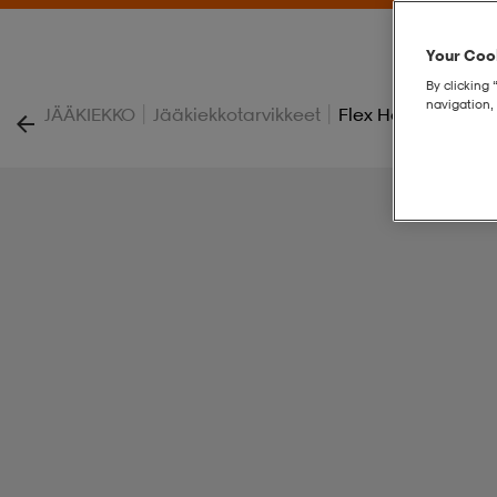
Your Cook
By clicking 
navigation, 
|
|
JÄÄKIEKKO
Jääkiekkotarvikkeet
Flex Hockey Sck Sr