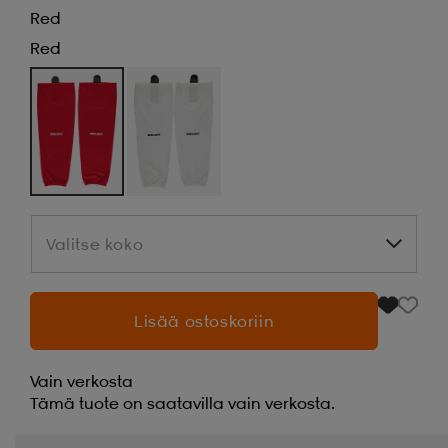
Red
Red
Valitse koko
Valitse koko
Lisää ostoskoriin
Vain verkosta
Tämä tuote on saatavilla vain verkosta.