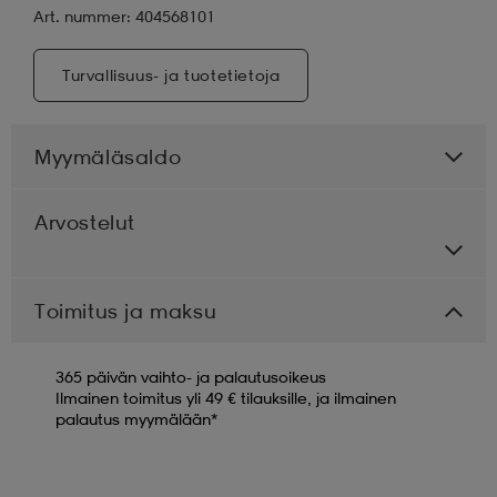
Art. nummer: 404568101
Turvallisuus- ja tuotetietoja
Myymäläsaldo
Arvostelut
Toimitus ja maksu
365 päivän vaihto- ja palautusoikeus
Ilmainen toimitus yli 49 € tilauksille, ja ilmainen
palautus myymälään*