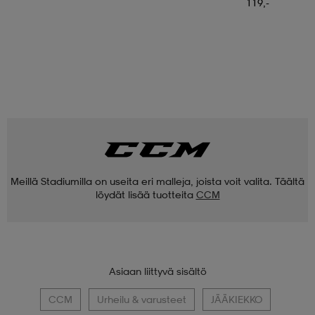
119,-
Meillä Stadiumilla on useita eri malleja, joista voit valita. Täältä
löydät lisää tuotteita
CCM
Asiaan liittyvä sisältö
CCM
Urheilu & varusteet
JÄÄKIEKKO