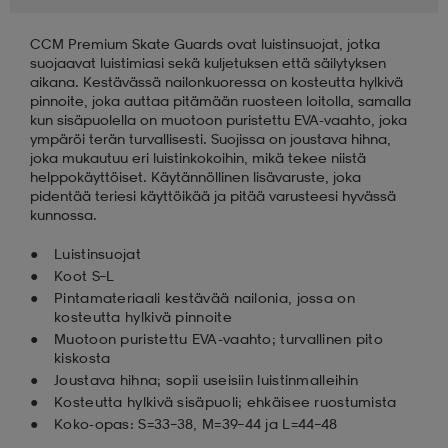
CCM Premium Skate Guards ovat luistinsuojat, jotka
aatteet
tarvikkeet
set
tarvikkeet
aatteet
suojaavat luistimiasi sekä kuljetuksen että säilytyksen
aikana. Kestävässä nailonkuoressa on kosteutta hylkivä
pinnoite, joka auttaa pitämään ruosteen loitolla, samalla
olasit
asut
set
kun sisäpuolella on muotoon puristettu EVA-vaahto, joka
ympäröi terän turvallisesti. Suojissa on joustava hihna,
joka mukautuu eri luistinkokoihin, mikä tekee niistä
helppokäyttöiset. Käytännöllinen lisävaruste, joka
set
it
a
pidentää teriesi käyttöikää ja pitää varusteesi hyvässä
kunnossa.
Luistinsuojat
asut
huolto
asut
Koot S–L
Pintamateriaali kestävää nailonia, jossa on
kosteutta hylkivä pinnoite
Muotoon puristettu EVA-vaahto; turvallinen pito
it
it
kiskosta
Joustava hihna; sopii useisiin luistinmalleihin
Kosteutta hylkivä sisäpuoli; ehkäisee ruostumista
huolto
huolto
Koko-opas: S=33–38, M=39–44 ja L=44–48