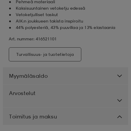
Pehmeä materiaali
Kaksisuuntainen vetoketju edessä
Vetoketjulliset taskut
AIK:n joukkueen takista inspiroitu
44% polyesteriä, 43% puuvillaa ja 13% elastaania
Art. nummer: 416521101
Turvallisuus- ja tuotetietoja
Myymäläsaldo
Arvostelut
Toimitus ja maksu