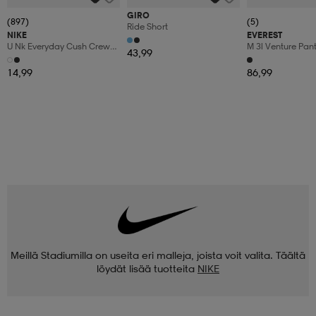
GIRO
(897)
(5)
Ride Short
NIKE
EVEREST
U Nk Everyday Cush Crew
M 3l Venture Pan
43,99
3pr
14,99
86,99
Meillä Stadiumilla on useita eri malleja, joista voit valita. Täältä
löydät lisää tuotteita
NIKE