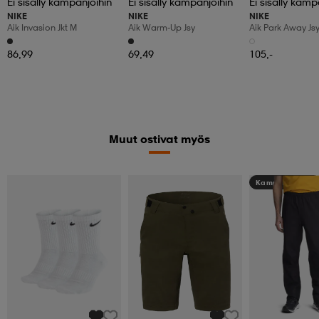
Ei sisälly kampanjoihin
Ei sisälly kampanjoihin
Ei sisälly kamp
NIKE
NIKE
NIKE
Aik Invasion Jkt M
Aik Warm-Up Jsy
Aik Park Away Js
86,99
69,49
105,-
Muut ostivat myös
Kampanja -25%