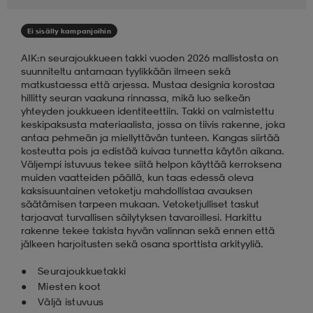
aatteet
tarvikkeet
set
tarvikkeet
aatteet
Ei sisälly kampanjoihin
AIK:n seurajoukkueen takki vuoden 2026 mallistosta on
suunniteltu antamaan tyylikkään ilmeen sekä
olasit
asut
set
matkustaessa että arjessa. Mustaa designia korostaa
hillitty seuran vaakuna rinnassa, mikä luo selkeän
yhteyden joukkueen identiteettiin. Takki on valmistettu
keskipaksusta materiaalista, jossa on tiivis rakenne, joka
set
it
a
antaa pehmeän ja miellyttävän tunteen. Kangas siirtää
kosteutta pois ja edistää kuivaa tunnetta käytön aikana.
Väljempi istuvuus tekee siitä helpon käyttää kerroksena
muiden vaatteiden päällä, kun taas edessä oleva
asut
huolto
asut
kaksisuuntainen vetoketju mahdollistaa avauksen
säätämisen tarpeen mukaan. Vetoketjulliset taskut
tarjoavat turvallisen säilytyksen tavaroillesi. Harkittu
rakenne tekee takista hyvän valinnan sekä ennen että
it
it
jälkeen harjoitusten sekä osana sporttista arkityyliä.
Seurajoukkuetakki
Miesten koot
huolto
huolto
Väljä istuvuus