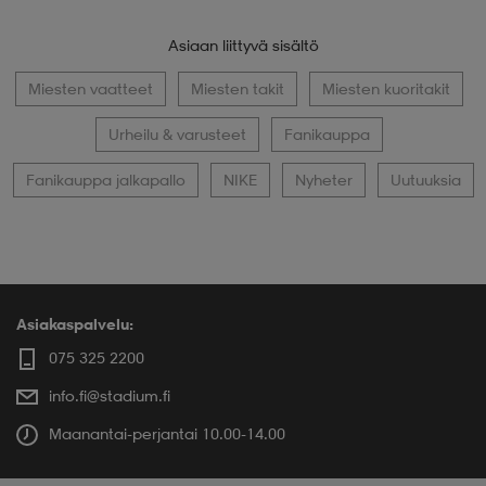
Asiaan liittyvä sisältö
Miesten vaatteet
Miesten takit
Miesten kuoritakit
Urheilu & varusteet
Fanikauppa
Fanikauppa jalkapallo
NIKE
Nyheter
Uutuuksia
Asiakaspalvelu:
075 325 2200
info.fi@stadium.fi
Maanantai-perjantai 10.00-14.00