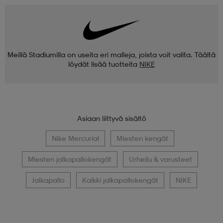
Meillä Stadiumilla on useita eri malleja, joista voit valita. Täältä
löydät lisää tuotteita
NIKE
Asiaan liittyvä sisältö
Nike Mercurial
Miesten kengät
Miesten jalkapallokengät
Urheilu & varusteet
Jalkapallo
Kaikki jalkapallokengät
NIKE