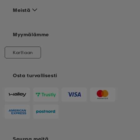
Meistä
Myymälämme
Karttaan
Osta turvallisesti
Seuraa meitä