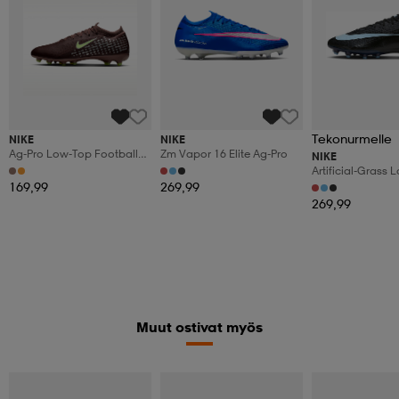
Tekonurmelle
NIKE
NIKE
Ag-Pro Low-Top Football
Zm Vapor 16 Elite Ag-Pro
NIKE
Boot Mercurial Vapor 16
Artificial-Grass
Pro 'kylian Mbappé'
Football Boot Me
169,99
269,99
Vapor 16 Elite
269,99
Muut ostivat myös