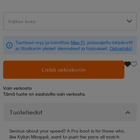
aatteet
tarvikkeet
set
tarvikkeet
aatteet
Valitse koko
Valitse koko
olasit
asut
set
Tuotteen myy ja toimittaa
Nike FI
, poissuljettu lahjakortti
ja Stadiumin yleiset alennukset ja tarjoukset.
Ostoehdot
set
it
a
Lisää ostoskoriin
asut
huolto
asut
Vain verkosta
Tämä tuote on saatavilla vain verkosta.
it
it
Tuotetiedot
Serious about your speed? A Pro boot is for those who,
huolto
huolto
like Kylian Mbappé, want to push the pace all match