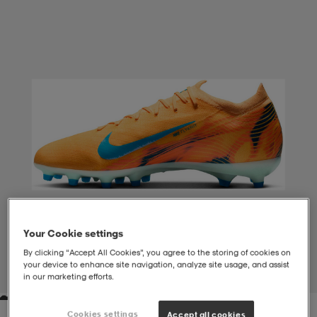
liivit
ikengät
t & pikeepaidat
ikengät
t
saappaat
ingkengät
t
ingkengät
at ja topit
elikengät
dat
engät
engät
t & pikeepaidat
allokengät
t & pikeepaidat
ilykengät
 ja otsapannat
ilykengät
-/Tennis-kengät
Your Cookie settings
t & mekot
andy-/Käsipallo-kengät
eet & lapaset
andy-/Käsipallo-kengät
t & mekot
ikengät
By clicking “Accept All Cookies”, you agree to the storing of cookies on
your device to enhance site navigation, analyze site usage, and assist
1
/
7
in our marketing efforts.
allokengät
allokengät
engät
Cookies settings
Accept all cookies