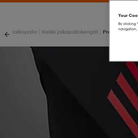
Your Cook
By clicking 
navigation, 
|
|
Jalkapallo
Kaikki jalkapallokengät
Predator Elite 