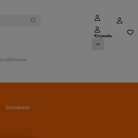
Kirjaudu
ymälämme
Tarjoukseen