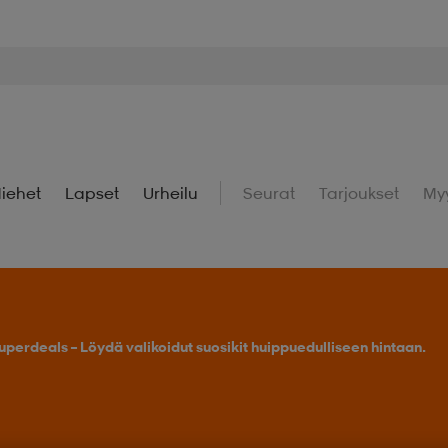
iehet
Lapset
Urheilu
Seurat
Tarjoukset
My
uperdeals – Löydä valikoidut suosikit huippuedulliseen hintaan.