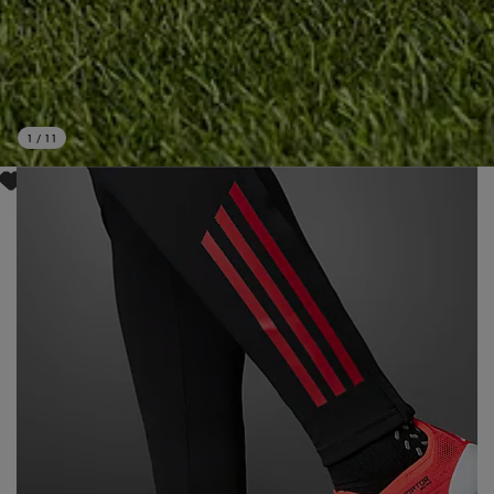
1
/
11