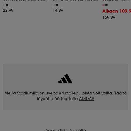
6pr-Bd
3pr
Manuaalinen Kal
Led-Display
22,99
14,99
Alkaen 109,
169,99
Meillä Stadiumilla on useita eri malleja, joista voit valita. Täältä
löydät lisää tuotteita
ADIDAS
Asiaan liittyvä sisältö