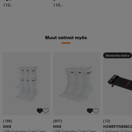
110,-
110,-
Muut ostivat myös
Alennettu hinta
(188)
(897)
(10)
NIKE
NIKE
HOMEFITNESSC
U Nk Everyday Cush Crew
U Nk Everyday Cush Crew
Löpband 10 Km/