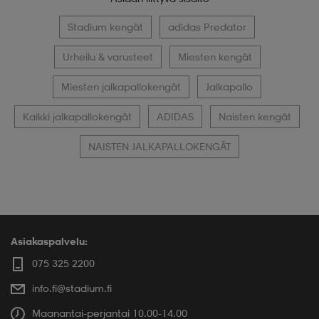
Stadium kengät
adidas Predator
Urheilu & varusteet
Miesten kengät
Miesten jalkapallokengät
Jalkapallo
Kaikki jalkapallokengät
ADIDAS
Naisten kengät
NAISTEN JALKAPALLOKENGÄT
Asiakaspalvelu:
075 325 2200
info.fi@stadium.fi
Maanantai-perjantai 10.00-14.00