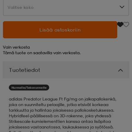
Valitse koko
Valitse koko
aatteet
tarvikkeet
set
tarvikkeet
aatteet
Lisää ostoskoriin
olasit
asut
set
Vain verkosta
Tämä tuote on saatavilla vain verkosta.
set
it
a
Tuotetiedot
asut
huolto
asut
Nurmelle/Tekonurmelle
adidas Predator League Ft Fg/mg on jalkapallokenkä,
it
it
joka on suunniteltu pelaajille, jotka etsivät korkeaa
tarkkuutta ja hallintaa jokaisessa pallokosketuksessa.
Hybridfeel-päällisessä on 3D-rakenne, joka yhdessä
Strikescale-kumielementtien kanssa antaa lisäpitoa
huolto
huolto
jokaisessa vastaanotossa, laukauksessa ja syötössä.