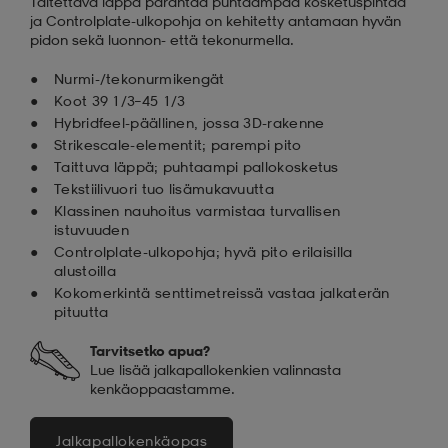
Taitettava läppä parantaa puhtaampaa kosketuspintaa
ja Controlplate-ulkopohja on kehitetty antamaan hyvän
pidon sekä luonnon- että tekonurmella.
Nurmi-/tekonurmikengät
Koot 39 1/3–45 1/3
Hybridfeel-päällinen, jossa 3D-rakenne
Strikescale-elementit; parempi pito
Taittuva läppä; puhtaampi pallokosketus
Tekstiilivuori tuo lisämukavuutta
Klassinen nauhoitus varmistaa turvallisen
istuvuuden
Controlplate-ulkopohja; hyvä pito erilaisilla
alustoilla
Kokomerkintä senttimetreissä vastaa jalkaterän
pituutta
Tarvitsetko apua?
Lue lisää jalkapallokenkien valinnasta
kenkäoppaastamme.
Jalkapallokenkäopas