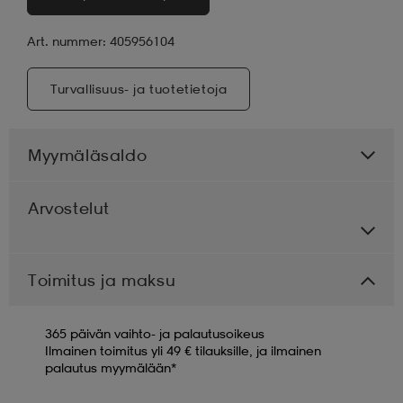
Art. nummer: 405956104
Turvallisuus- ja tuotetietoja
Myymäläsaldo
Arvostelut
Toimitus ja maksu
365 päivän vaihto- ja palautusoikeus
Ilmainen toimitus yli 49 € tilauksille, ja ilmainen
palautus myymälään*