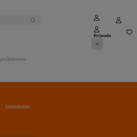
Kirjaudu
ymälämme
Tarjoukseen