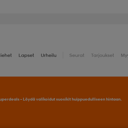
iehet
Lapset
Urheilu
Seurat
Tarjoukset
My
uperdeals – Löydä valikoidut suosikit huippuedulliseen hintaan.