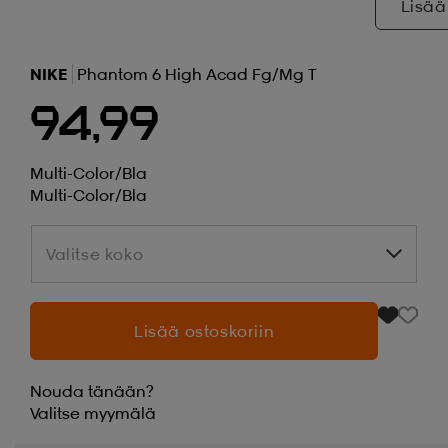
Lisää
NIKE
Phantom 6 High Acad Fg/mg T
94,99
Multi-Color/bla
Multi-Color/bla
Valitse koko
Valitse koko
Lisää ostoskoriin
Nouda tänään?
Valitse
myymälä