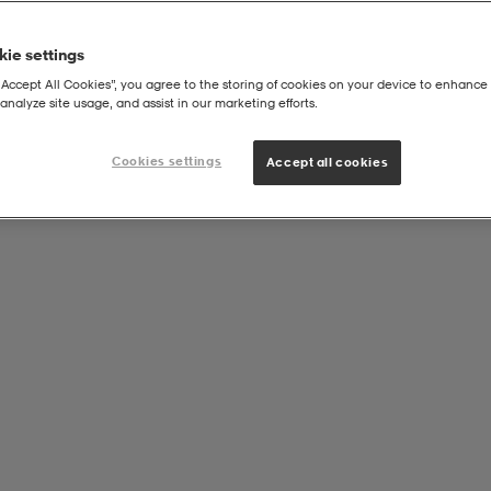
ie settings
“Accept All Cookies”, you agree to the storing of cookies on your device to enhance 
analyze site usage, and assist in our marketing efforts.
gh Acad Fg/mg T
Cookies settings
Accept all cookies