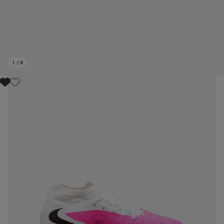
1
/
9