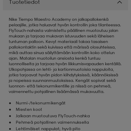
Tuotetiedot
aatteet
tarvikkeet
set
tarvikkeet
aatteet
Nike Tiempo Maestro Academy on jalkapallokenkä
pelaajille, jotka haluavat hyvän kontrollin joka tilanteessa.
FlyTouch-nahasta valmistettu päällinen muotoutuu jalan
olasit
asut
set
mukaan ja tarjoaa mukavan istuvuuden sekä läheisen
tuntuman palloon. Kevyt materiaali takaa tasaisen
pallokontaktin sekä kuivissa että märissä olosuhteissa,
mikä auttaa sinua säilyttämään kontrollin koko ottelun
set
it
a
ajan. Matalan muotoilun ansiosta kenkä tuntuu
luonnolliselta ja tarjoaa hyvän liikkumisvapauden kentällä.
Ulkopohjassa on lehti- ja kartionmuotoisia nappuloita,
jotka tarjoavat hyvän pidon kiihdytyksissä, käännöksissä
asut
huolto
asut
ja nopeissa suunnanmuutoksissa. Kengät sopivat sekä
luonnon- että tekonurmikentille ja niissä on pehmeä,
vaimennettu pohjallinen lisäämässä mukavuutta.
it
it
Nurmi-/tekonurmikengät
Miesten koot
Jalkaan muotoutuva FlyTouch-nahka
Pehmeä pohjallinen vaimennuksella
huolto
huolto
Lehtimäiset nappulat; hyvä pito