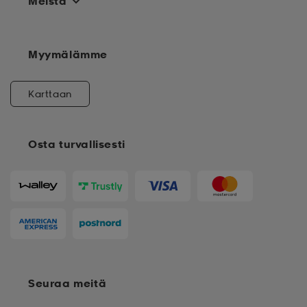
Meistä
Myymälämme
Karttaan
Osta turvallisesti
Seuraa meitä