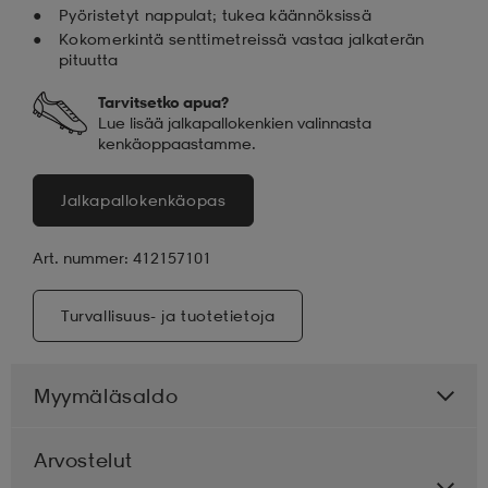
Pyöristetyt nappulat; tukea käännöksissä
Kokomerkintä senttimetreissä vastaa jalkaterän
pituutta
Tarvitsetko apua?
Lue lisää jalkapallokenkien valinnasta
kenkäoppaastamme.
Jalkapallokenkäopas
Art. nummer: 412157101
Turvallisuus- ja tuotetietoja
Myymäläsaldo
Arvostelut