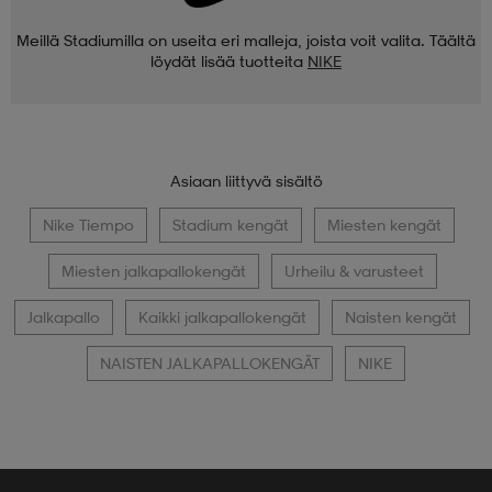
Meillä Stadiumilla on useita eri malleja, joista voit valita. Täältä
löydät lisää tuotteita
NIKE
Asiaan liittyvä sisältö
Nike Tiempo
Stadium kengät
Miesten kengät
Miesten jalkapallokengät
Urheilu & varusteet
Jalkapallo
Kaikki jalkapallokengät
Naisten kengät
NAISTEN JALKAPALLOKENGÄT
NIKE