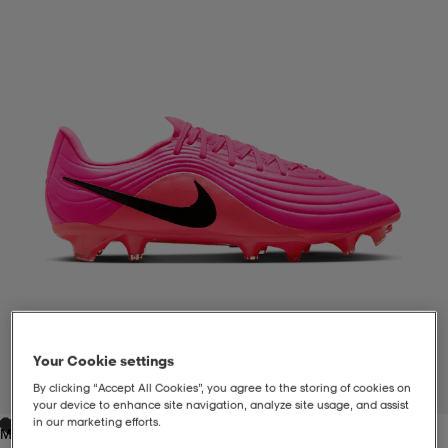
liivit
ikengät
t & pikeepaidat
ikengät
t
saappaat
ingkengät
t
ingkengät
at ja topit
elikengät
dat
engät
engät
t & pikeepaidat
allokengät
t & pikeepaidat
ilykengät
 ja otsapannat
ilykengät
-/Tennis-kengät
t & mekot
andy-/Käsipallo-kengät
eet & lapaset
andy-/Käsipallo-kengät
t & mekot
ikengät
Your Cookie settings
By clicking “Accept All Cookies”, you agree to the storing of cookies on
1
/
9
your device to enhance site navigation, analyze site usage, and assist
allokengät
allokengät
engät
in our marketing efforts.
Multi-Color/bla