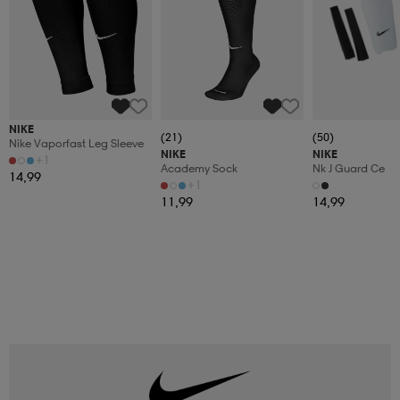
NIKE
(21)
(50)
Nike Vaporfast Leg Sleeve
NIKE
NIKE
+1
Academy Sock
Nk J Guard Ce
14,99
+1
11,99
14,99