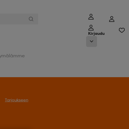
Kirjaudu
ymälämme
Tarjoukseen