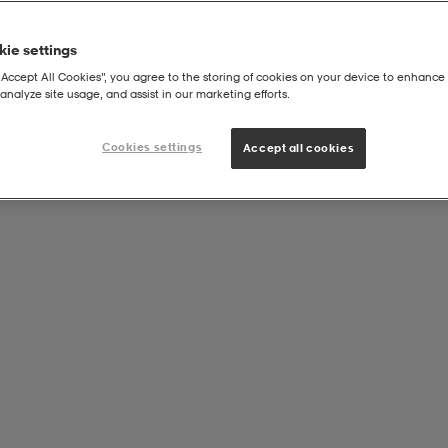
ie settings
“Accept All Cookies”, you agree to the storing of cookies on your device to enhance 
analyze site usage, and assist in our marketing efforts.
m Soccer Boots
Cookies settings
Accept all cookies