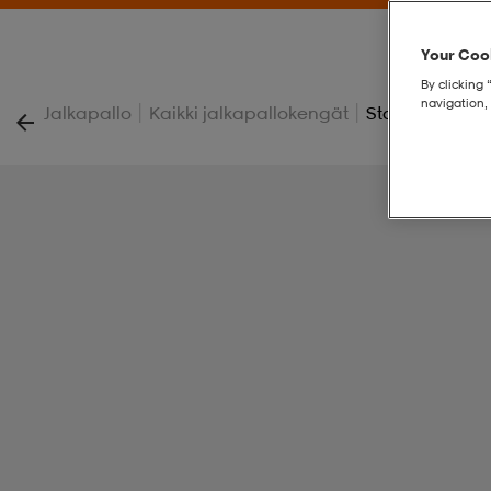
Your Cook
By clicking 
navigation, 
|
|
Jalkapallo
Kaikki jalkapallokengät
Stadio 700 Ag