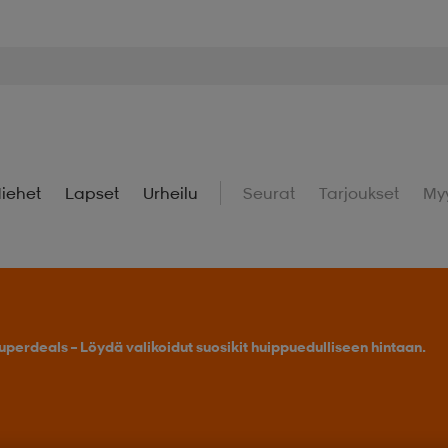
iehet
Lapset
Urheilu
Seurat
Tarjoukset
My
uperdeals – Löydä valikoidut suosikit huippuedulliseen hintaan.