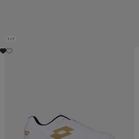
1
/
7