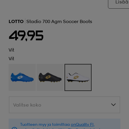
Lisää
LOTTO
Stadio 700 Agm Soccer Boots
49,95
Vit
Vit
Valitse koko
Valitse koko
Tuotteen myy ja toimittaa
onQuality FI
,