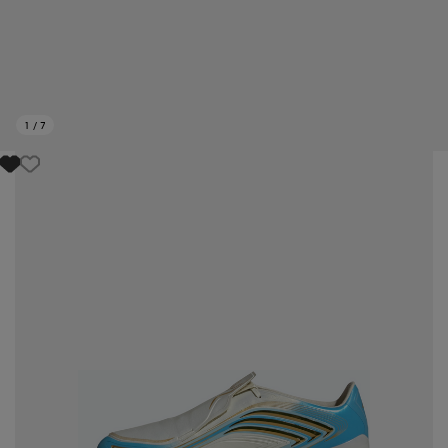
1
/
7