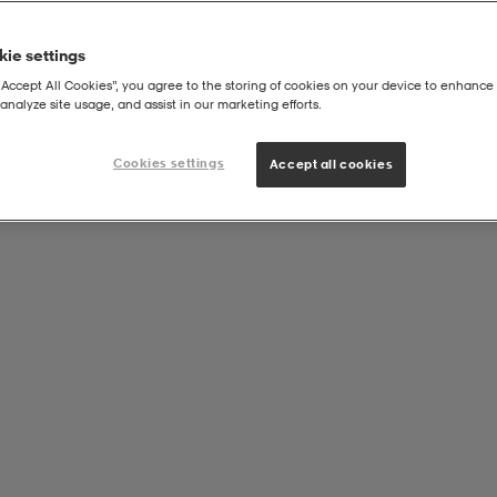
ie settings
“Accept All Cookies”, you agree to the storing of cookies on your device to enhance 
analyze site usage, and assist in our marketing efforts.
si Elite Firm Ground Fotbollsskor
Cookies settings
Accept all cookies