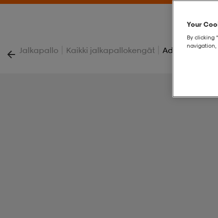
Your Cook
By clicking 
navigation, 
|
|
Jalkapallo
Kaikki jalkapallokengät
Adidas F50 Mes