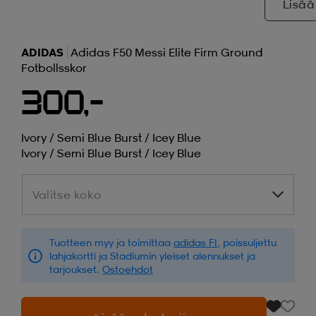
Lisää
ADIDAS
Adidas F50 Messi Elite Firm Ground
Fotbollsskor
300,-
Ivory / Semi Blue Burst / Icey Blue
Ivory / Semi Blue Burst / Icey Blue
Valitse koko
Valitse koko
Tuotteen myy ja toimittaa
adidas FI
, poissuljettu
lahjakortti ja Stadiumin yleiset alennukset ja
tarjoukset.
Ostoehdot