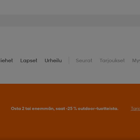
iehet
Lapset
Urheilu
Seurat
Tarjoukset
My
Osta 2 tai enemmän, saat -25 % outdoor-tuotteista.
Tarj