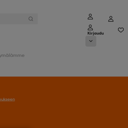
Kirjaudu
ymälämme
oukseen