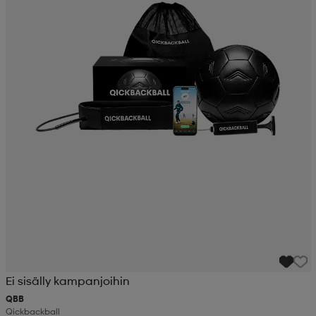
Ei sisälly kampanjoihin
QBB
Qickbackball