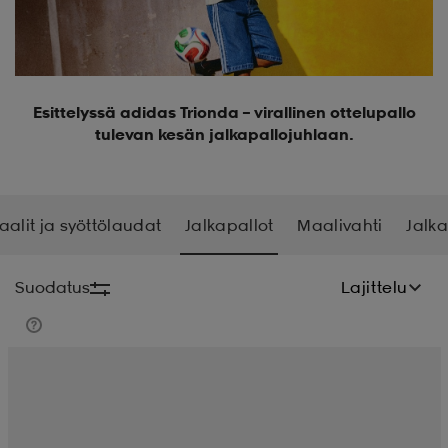
 ja otsapannat
kengät
rrastot
kengät
rit
alit
Esittelyssä adidas Trionda – virallinen ottelupallo
eet & lapaset
skengät
ihaiset
skengät
tarvikkeet
tulevan kesän jalkapallojuhlaan.
saappaat
saappaat
eet & lapaset
kengät
aalit ja syöttölaudat
Jalkapallot
Maalivahti
Jalka
rrastot
alit
aatteet
alit
er
Suodatus
Lajittelu
kengät
aatteet
kengät
rrastot
aatteet
ykengät
olasit
ykengät