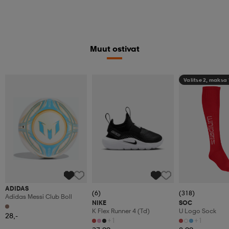
Muut ostivat
Valitse 2, maksa
ADIDAS
(6)
(318)
Adidas Messi Club Boll
NIKE
SOC
K Flex Runner 4 (td)
U Logo Sock
28,-
+1
+1