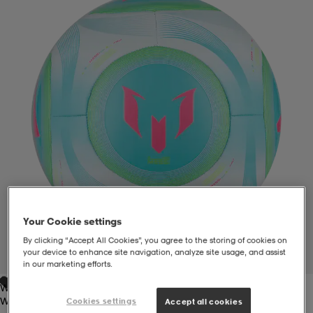
liivit
ikengät
t & pikeepaidat
ikengät
t
saappaat
ingkengät
t
ingkengät
at ja topit
elikengät
dat
engät
engät
t & pikeepaidat
allokengät
t & pikeepaidat
ilykengät
 ja otsapannat
ilykengät
-/Tennis-kengät
Your Cookie settings
t & mekot
andy-/Käsipallo-kengät
eet & lapaset
andy-/Käsipallo-kengät
t & mekot
ikengät
By clicking “Accept All Cookies”, you agree to the storing of cookies on
your device to enhance site navigation, analyze site usage, and assist
1
/
1
in our marketing efforts.
White/flaaqu
allokengät
allokengät
engät
White/flaaqu
Cookies settings
Accept all cookies