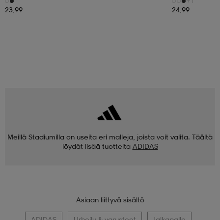
+1
23,99
24,99
Meillä Stadiumilla on useita eri malleja, joista voit valita. Täältä
löydät lisää tuotteita
ADIDAS
Asiaan liittyvä sisältö
ADIDAS
Urheilu & varusteet
Jalkapallo