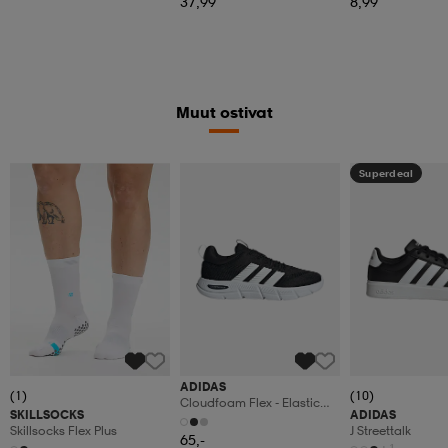
37,99
8,99
Muut ostivat
Superdeal
ADIDAS
(1)
(10)
Cloudfoam Flex - Elastic
SKILLSOCKS
ADIDAS
Laces
Skillsocks Flex Plus
J Streettalk
65,-