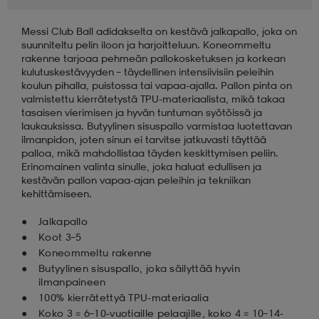
Messi Club Ball adidakselta on kestävä jalkapallo, joka on
aatteet
tarvikkeet
set
tarvikkeet
aatteet
suunniteltu pelin iloon ja harjoitteluun. Koneommeltu
rakenne tarjoaa pehmeän pallokosketuksen ja korkean
kulutuskestävyyden – täydellinen intensiivisiin peleihin
olasit
asut
set
koulun pihalla, puistossa tai vapaa-ajalla. Pallon pinta on
valmistettu kierrätetystä TPU-materiaalista, mikä takaa
tasaisen vierimisen ja hyvän tuntuman syötöissä ja
laukauksissa. Butyylinen sisuspallo varmistaa luotettavan
set
it
a
ilmanpidon, joten sinun ei tarvitse jatkuvasti täyttää
palloa, mikä mahdollistaa täyden keskittymisen peliin.
Erinomainen valinta sinulle, joka haluat edullisen ja
kestävän pallon vapaa-ajan peleihin ja tekniikan
asut
huolto
asut
kehittämiseen.
Jalkapallo
Koot 3–5
it
it
Koneommeltu rakenne
Butyylinen sisuspallo, joka säilyttää hyvin
ilmanpaineen
100% kierrätettyä TPU-materiaalia
huolto
huolto
Koko 3 = 6–10-vuotiaille pelaajille, koko 4 = 10–14-