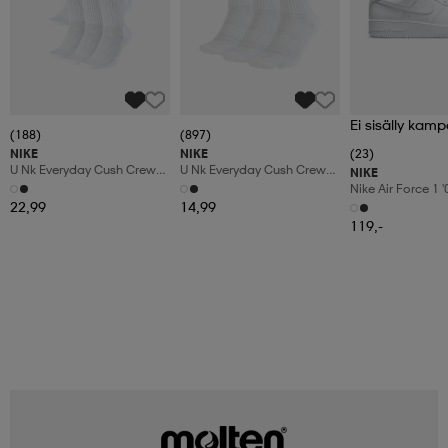
Ei sisälly kamp
(188)
(897)
NIKE
NIKE
(23)
U Nk Everyday Cush Crew
U Nk Everyday Cush Crew
NIKE
6pr-Bd
3pr
Nike Air Force 1 
Shoes
22,99
14,99
119,-