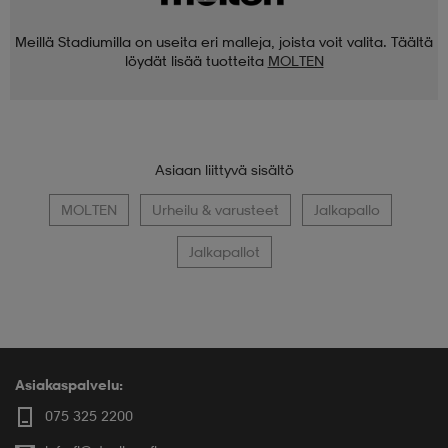
Meillä Stadiumilla on useita eri malleja, joista voit valita. Täältä
löydät lisää tuotteita
MOLTEN
Asiaan liittyvä sisältö
MOLTEN
Urheilu & varusteet
Jalkapallo
Jalkapallot
Asiakaspalvelu:
075 325 2200