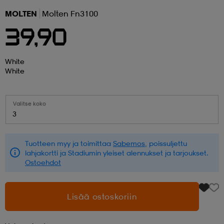
MOLTEN
Molten Fn3100
 ja otsapannat
kengät
rrastot
kengät
rit
alit
39,90
eet & lapaset
skengät
ihaiset
skengät
tarvikkeet
White
White
saappaat
saappaat
eet & lapaset
kengät
Valitse koko
3
rrastot
alit
aatteet
alit
er
Tuotteen myy ja toimittaa
Sabemos
, poissuljettu
lahjakortti ja Stadiumin yleiset alennukset ja tarjoukset.
Ostoehdot
kengät
aatteet
kengät
rrastot
Lisää ostoskoriin
aatteet
ykengät
olasit
ykengät