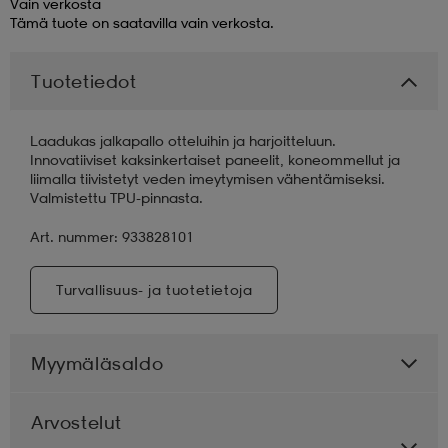
Vain verkosta
Tämä tuote on saatavilla vain verkosta.
aatteet
tarvikkeet
set
tarvikkeet
aatteet
Tuotetiedot
olasit
asut
set
Laadukas jalkapallo otteluihin ja harjoitteluun.
Innovatiiviset kaksinkertaiset paneelit, koneommellut ja
liimalla tiivistetyt veden imeytymisen vähentämiseksi.
set
it
a
Valmistettu TPU-pinnasta.
Art. nummer: 933828101
asut
huolto
asut
Turvallisuus- ja tuotetietoja
it
it
Myymäläsaldo
huolto
huolto
Arvostelut