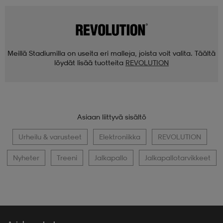
Meillä Stadiumilla on useita eri malleja, joista voit valita. Täältä
löydät lisää tuotteita
REVOLUTION
Asiaan liittyvä sisältö
Urheilu & varusteet
Elektroniikka
REVOLUTION
Nyheter
Treeni
Jalkapallo
Jalkapallotarvikkeet