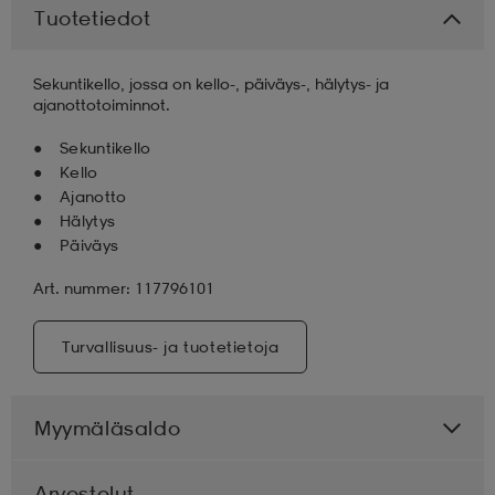
Tuotetiedot
aatteet
tarvikkeet
set
tarvikkeet
aatteet
Sekuntikello, jossa on kello-, päiväys-, hälytys- ja
ajanottotoiminnot.
olasit
asut
set
Sekuntikello
Kello
Ajanotto
set
it
a
Hälytys
Päiväys
Art. nummer: 117796101
asut
huolto
asut
Turvallisuus- ja tuotetietoja
it
it
Myymäläsaldo
huolto
huolto
Arvostelut