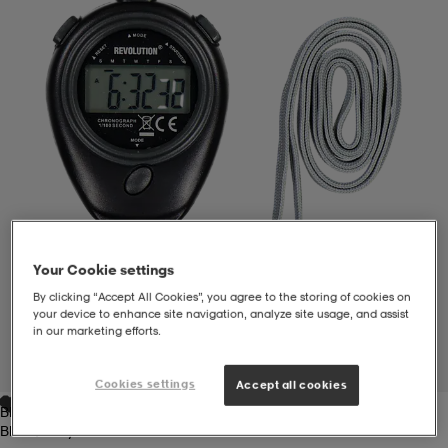
liivit
ikengät
t & pikeepaidat
ikengät
t
saappaat
ingkengät
t
ingkengät
at ja topit
elikengät
dat
engät
engät
t & pikeepaidat
allokengät
t & pikeepaidat
ilykengät
 ja otsapannat
ilykengät
-/Tennis-kengät
Your Cookie settings
By clicking “Accept All Cookies”, you agree to the storing of cookies on
your device to enhance site navigation, analyze site usage, and assist
in our marketing efforts.
t & mekot
andy-/Käsipallo-kengät
eet & lapaset
andy-/Käsipallo-kengät
t & mekot
ikengät
1
/
1
Cookies settings
Accept all cookies
Black/grey Ii
allokengät
allokengät
engät
Black/grey Ii