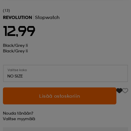
(13)
 ja otsapannat
kengät
rrastot
kengät
rit
alit
REVOLUTION
Stopwatch
12,99
eet & lapaset
skengät
ihaiset
skengät
tarvikkeet
Black/grey Ii
Black/grey Ii
saappaat
saappaat
eet & lapaset
kengät
Valitse koko
NO SIZE
rrastot
alit
aatteet
alit
er
Lisää ostoskoriin
kengät
aatteet
kengät
rrastot
Nouda tänään?
Valitse
myymälä
aatteet
ykengät
olasit
ykengät