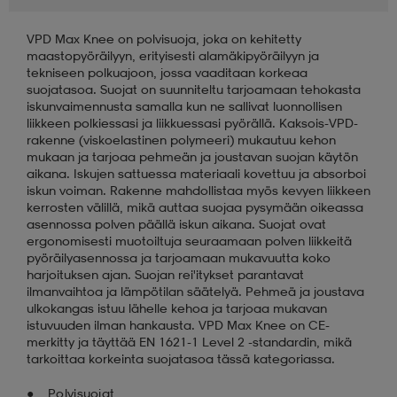
VPD Max Knee on polvisuoja, joka on kehitetty
aatteet
tarvikkeet
set
tarvikkeet
aatteet
maastopyöräilyyn, erityisesti alamäkipyöräilyyn ja
tekniseen polkuajoon, jossa vaaditaan korkeaa
suojatasoa. Suojat on suunniteltu tarjoamaan tehokasta
olasit
asut
set
iskunvaimennusta samalla kun ne sallivat luonnollisen
liikkeen polkiessasi ja liikkuessasi pyörällä. Kaksois-VPD-
rakenne (viskoelastinen polymeeri) mukautuu kehon
mukaan ja tarjoaa pehmeän ja joustavan suojan käytön
set
it
a
aikana. Iskujen sattuessa materiaali kovettuu ja absorboi
iskun voiman. Rakenne mahdollistaa myös kevyen liikkeen
kerrosten välillä, mikä auttaa suojaa pysymään oikeassa
asennossa polven päällä iskun aikana. Suojat ovat
asut
huolto
asut
ergonomisesti muotoiltuja seuraamaan polven liikkeitä
pyöräilyasennossa ja tarjoamaan mukavuutta koko
harjoituksen ajan. Suojan rei'itykset parantavat
ilmanvaihtoa ja lämpötilan säätelyä. Pehmeä ja joustava
it
it
ulkokangas istuu lähelle kehoa ja tarjoaa mukavan
istuvuuden ilman hankausta. VPD Max Knee on CE-
merkitty ja täyttää EN 1621-1 Level 2 -standardin, mikä
tarkoittaa korkeinta suojatasoa tässä kategoriassa.
huolto
huolto
Polvisuojat