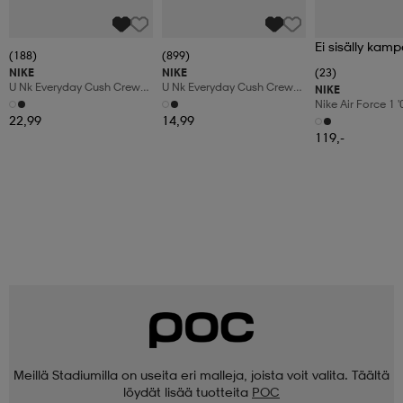
Ei sisälly kamp
(188)
(899)
NIKE
NIKE
(23)
U Nk Everyday Cush Crew
U Nk Everyday Cush Crew
NIKE
6pr-Bd
3pr
Nike Air Force 1 
Shoes
22,99
14,99
119,-
Meillä Stadiumilla on useita eri malleja, joista voit valita. Täältä
löydät lisää tuotteita
POC