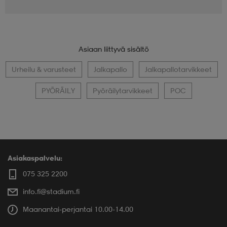
Asiaan liittyvä sisältö
Urheilu & varusteet
Jalkapallo
Jalkapallotarvikkeet
PYÖRÄILY
Pyöräilytarvikkeet
POC
Asiakaspalvelu:
075 325 2200
info.fi@stadium.fi
Maanantai-perjantai 10.00-14.00