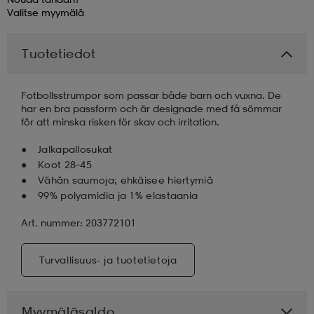
Valitse
myymälä
Tuotetiedot
Fotbollsstrumpor som passar både barn och vuxna. De
har en bra passform och är designade med få sömmar
för att minska risken för skav och irritation.
Jalkapallosukat
Koot 28–45
Vähän saumoja; ehkäisee hiertymiä
99% polyamidia ja 1% elastaania
Art. nummer: 203772101
Turvallisuus- ja tuotetietoja
Myymäläsaldo