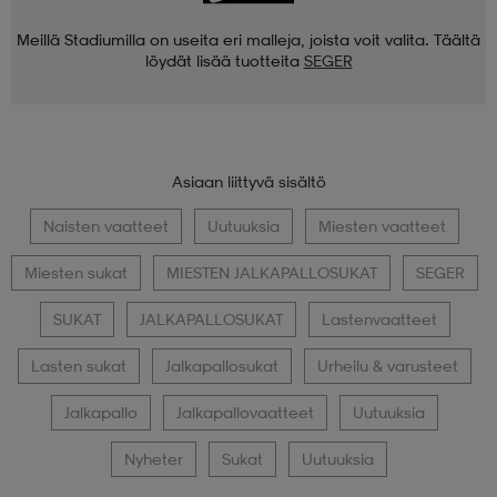
Meillä Stadiumilla on useita eri malleja, joista voit valita. Täältä
löydät lisää tuotteita
SEGER
Asiaan liittyvä sisältö
Naisten vaatteet
Uutuuksia
Miesten vaatteet
Miesten sukat
MIESTEN JALKAPALLOSUKAT
SEGER
SUKAT
JALKAPALLOSUKAT
Lastenvaatteet
Lasten sukat
Jalkapallosukat
Urheilu & varusteet
Jalkapallo
Jalkapallovaatteet
Uutuuksia
Nyheter
Sukat
Uutuuksia